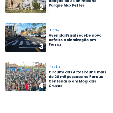
adoção de 23 animais no
2
Parque Max Feffer
FERRAZ
Avenida Brasil recebe novo
asfalto e sinalização em
3
Ferraz
REGIÃO
Circuito das Artes reúne mais
de 20 mil pessoas no Parque
Centenário em Mogi das
4
Cruzes