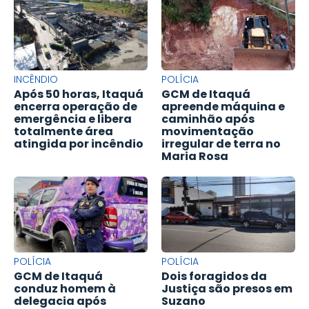
INCÊNDIO
POLÍCIA
Após 50 horas, Itaquá
GCM de Itaquá
encerra operação de
apreende máquina e
emergência e libera
caminhão após
totalmente área
movimentação
atingida por incêndio
irregular de terra no
Maria Rosa
POLÍCIA
POLÍCIA
GCM de Itaquá
Dois foragidos da
conduz homem à
Justiça são presos em
delegacia após
Suzano