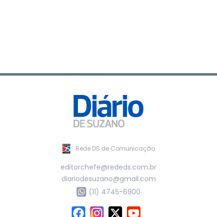
Rede DS de Comunicação
editorchefe@rededs.com.br
diariodesuzano@gmail.com
(11) 4745-6900