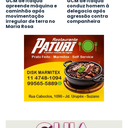
GCM de Itaquá
GCM de Itaquá
apreende máquina e
conduz homem à
caminhão após
delegacia após
movimentação
agressão contra
irregular de terra no
companheira
Maria Rosa