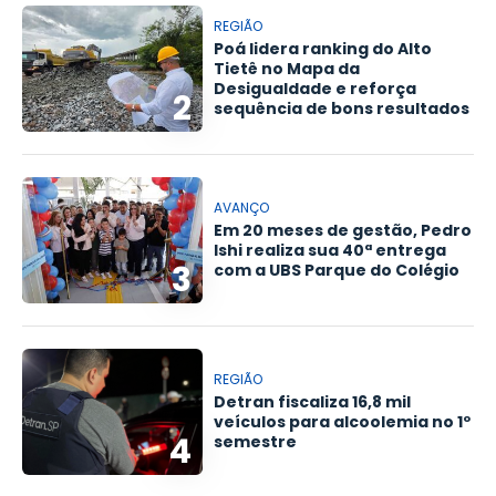
REGIÃO
Poá lidera ranking do Alto
Tietê no Mapa da
Desigualdade e reforça
2
sequência de bons resultados
AVANÇO
Em 20 meses de gestão, Pedro
Ishi realiza sua 40ª entrega
3
com a UBS Parque do Colégio
REGIÃO
Detran fiscaliza 16,8 mil
veículos para alcoolemia no 1º
4
semestre