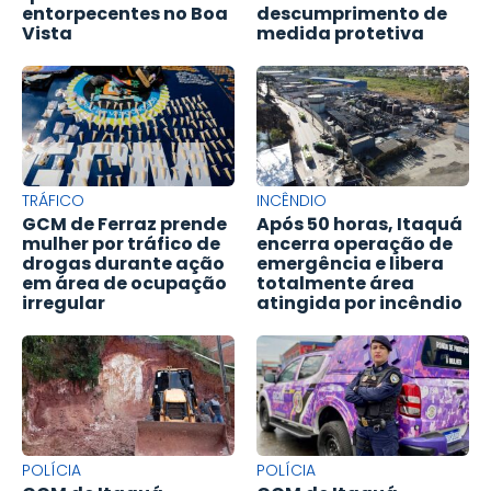
entorpecentes no Boa
descumprimento de
Vista
medida protetiva
TRÁFICO
INCÊNDIO
GCM de Ferraz prende
Após 50 horas, Itaquá
mulher por tráfico de
encerra operação de
drogas durante ação
emergência e libera
em área de ocupação
totalmente área
irregular
atingida por incêndio
POLÍCIA
POLÍCIA