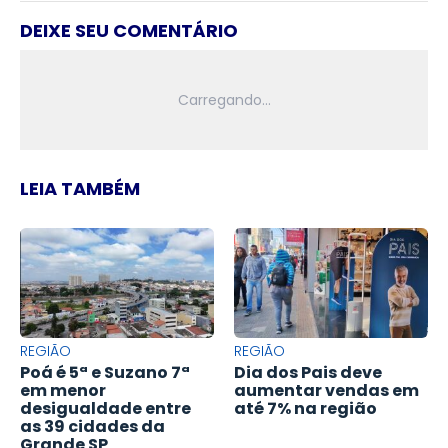
DEIXE SEU COMENTÁRIO
LEIA TAMBÉM
REGIÃO
REGIÃO
Poá é 5ª e Suzano 7ª
Dia dos Pais deve
em menor
aumentar vendas em
desigualdade entre
até 7% na região
as 39 cidades da
Grande SP