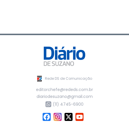
Rede DS de Comunicação
editorchefe@rededs.com.br
diariodesuzano@gmail.com
(11) 4745-6900