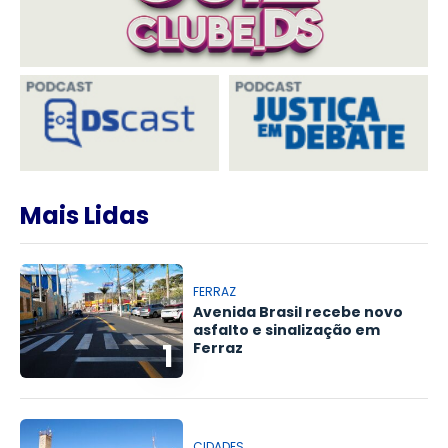
Mais Lidas
FERRAZ
Avenida Brasil recebe novo
asfalto e sinalização em
1
Ferraz
CIDADES