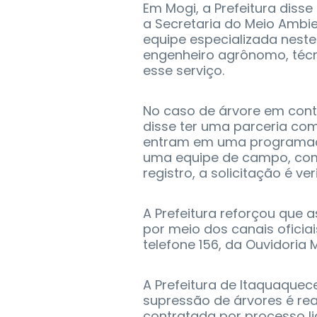
Em Mogi, a Prefeitura disse
a Secretaria do Meio Ambi
equipe especializada neste
engenheiro agrônomo, técn
esse serviço.
No caso de árvore em conta
disse ter uma parceria com 
entram em uma programaçã
uma equipe de campo, com 
registro, a solicitação é v
A Prefeitura reforçou que 
por meio dos canais oficiai
telefone 156, da Ouvidoria M
A Prefeitura de Itaquaquec
supressão de árvores é rea
contratada por processo lici