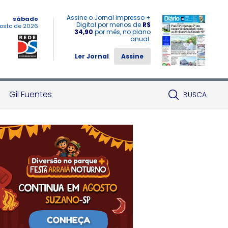
Assine o Jornal impresso +
sábado
Digital por menos de
R$
osto de 2026
34,90
por mês, no plano
anual.
Ler Jornal
Assine
Gil Fuentes
BUSCA