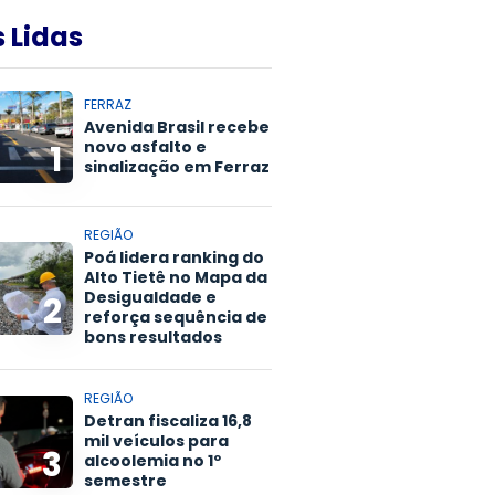
 Lidas
FERRAZ
Avenida Brasil recebe
novo asfalto e
1
sinalização em Ferraz
REGIÃO
Poá lidera ranking do
Alto Tietê no Mapa da
Desigualdade e
2
reforça sequência de
bons resultados
REGIÃO
Detran fiscaliza 16,8
mil veículos para
3
alcoolemia no 1º
semestre