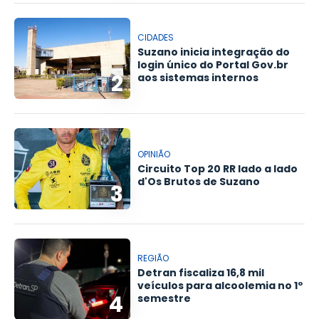
CIDADES
Suzano inicia integração do
login único do Portal Gov.br
2
aos sistemas internos
OPINIÃO
Circuito Top 20 RR lado a lado
d'Os Brutos de Suzano
3
REGIÃO
Detran fiscaliza 16,8 mil
veículos para alcoolemia no 1º
4
semestre