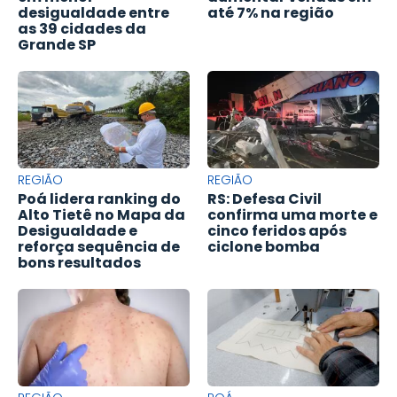
desigualdade entre
até 7% na região
as 39 cidades da
Grande SP
REGIÃO
REGIÃO
Poá lidera ranking do
RS: Defesa Civil
Alto Tietê no Mapa da
confirma uma morte e
Desigualdade e
cinco feridos após
reforça sequência de
ciclone bomba
bons resultados