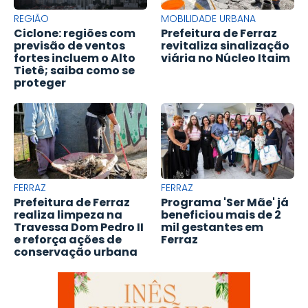
REGIÃO
MOBILIDADE URBANA
Ciclone: regiões com
Prefeitura de Ferraz
previsão de ventos
revitaliza sinalização
fortes incluem o Alto
viária no Núcleo Itaim
Tietê; saiba como se
proteger
FERRAZ
FERRAZ
Prefeitura de Ferraz
Programa 'Ser Mãe' já
realiza limpeza na
beneficiou mais de 2
Travessa Dom Pedro II
mil gestantes em
e reforça ações de
Ferraz
conservação urbana