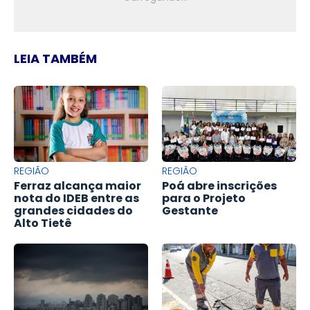
LEIA TAMBÉM
REGIÃO
REGIÃO
Ferraz alcança maior
Poá abre inscrições
nota do IDEB entre as
para o Projeto
grandes cidades do
Gestante
Alto Tietê