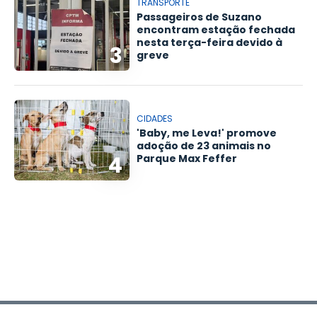
TRANSPORTE
Passageiros de Suzano
encontram estação fechada
nesta terça-feira devido à
3
greve
CIDADES
'Baby, me Leva!' promove
adoção de 23 animais no
4
Parque Max Feffer