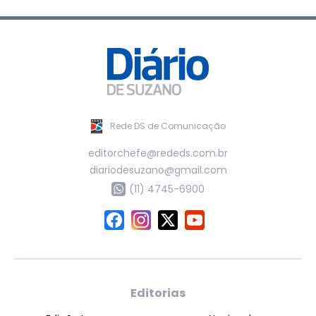
Rede DS de Comunicação
editorchefe@rededs.com.br
diariodesuzano@gmail.com
(11) 4745-6900
Editorias