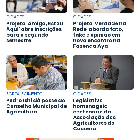
CIDADES
CIDADES
Projeto 'Amigo, Estou
Projeto 'Verdade na
Aqui' abre inscrições
Rede' aborda fato,
para o segundo
fake e opinião em
semestre
novo encontro na
Fazenda Aya
FORTALECIMENTO
CIDADES
Pedro Ishi dá posse ao
Legislativo
Conselho Municipal de
homenageia
Agricultura
centenário da
Associação dos
Agricultores do
Cocuera