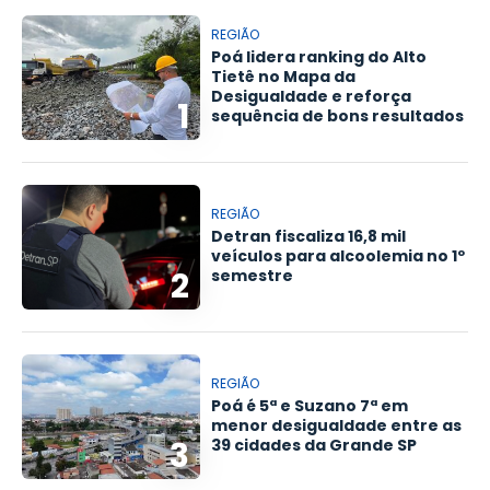
REGIÃO
Poá lidera ranking do Alto
Tietê no Mapa da
Desigualdade e reforça
1
sequência de bons resultados
REGIÃO
Detran fiscaliza 16,8 mil
veículos para alcoolemia no 1º
2
semestre
REGIÃO
Poá é 5ª e Suzano 7ª em
menor desigualdade entre as
3
39 cidades da Grande SP