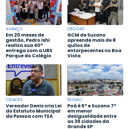
AVANÇO
DROGAS
Em 20 meses de
GCM de Suzano
gestão, Pedro Ishi
apreende mais de 8
realiza sua 40ª
quilos de
entrega com a UBS
entorpecentes no Boa
Parque do Colégio
Vista
CIDADES
REGIÃO
Vereador Denis cria Lei
Poá é 5ª e Suzano 7ª
do Estatuto Municipal
em menor
da Pessoa com TEA
desigualdade entre
as 39 cidades da
Grande SP