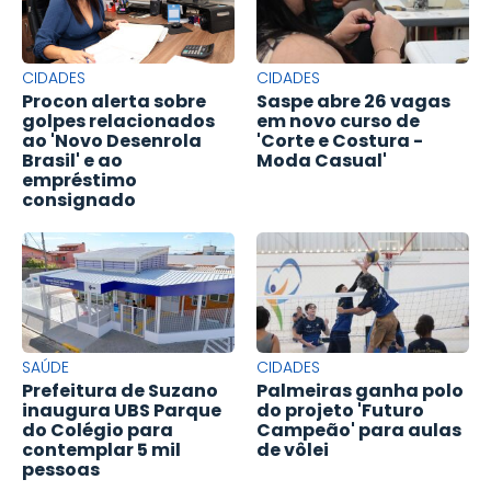
CIDADES
CIDADES
Procon alerta sobre
Saspe abre 26 vagas
golpes relacionados
em novo curso de
ao 'Novo Desenrola
'Corte e Costura -
Brasil' e ao
Moda Casual'
empréstimo
consignado
SAÚDE
CIDADES
Prefeitura de Suzano
Palmeiras ganha polo
inaugura UBS Parque
do projeto 'Futuro
do Colégio para
Campeão' para aulas
contemplar 5 mil
de vôlei
pessoas