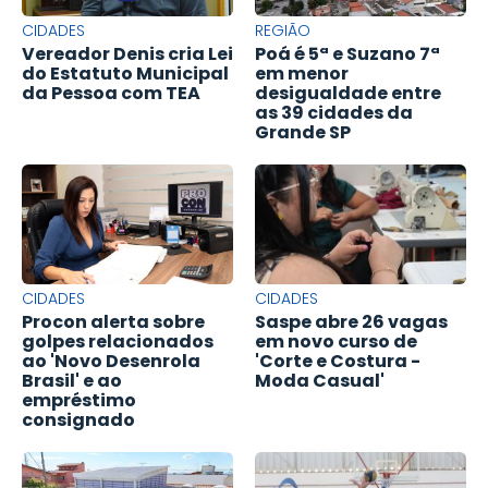
CIDADES
REGIÃO
Vereador Denis cria Lei
Poá é 5ª e Suzano 7ª
do Estatuto Municipal
em menor
da Pessoa com TEA
desigualdade entre
as 39 cidades da
Grande SP
CIDADES
CIDADES
Procon alerta sobre
Saspe abre 26 vagas
golpes relacionados
em novo curso de
ao 'Novo Desenrola
'Corte e Costura -
Brasil' e ao
Moda Casual'
empréstimo
consignado