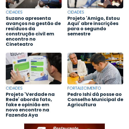
CIDADES
CIDADES
Suzano apresenta
Projeto 'Amigo, Estou
avanços na gestão de
Aqui' abre inscrições
resíduos da
para o segundo
construção civil em
semestre
encontro no
Cineteatro
CIDADES
FORTALECIMENTO
Projeto 'Verdade na
Pedro Ishi dá posse ao
Rede' aborda fato,
Conselho Municipal de
fake e opinião em
Agricultura
novo encontro na
Fazenda Aya