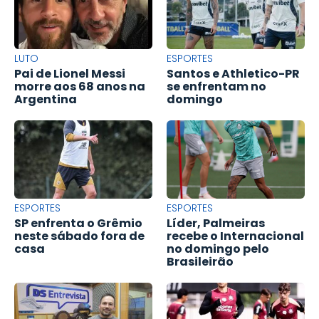
LUTO
ESPORTES
Pai de Lionel Messi
Santos e Athletico-PR
morre aos 68 anos na
se enfrentam no
Argentina
domingo
ESPORTES
ESPORTES
SP enfrenta o Grêmio
Líder, Palmeiras
neste sábado fora de
recebe o Internacional
casa
no domingo pelo
Brasileirão