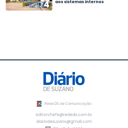
4
aos sistemas internos
Rede DS de Comunicação
editorchefe@rededs.com.br
diariodesuzano@gmail.com