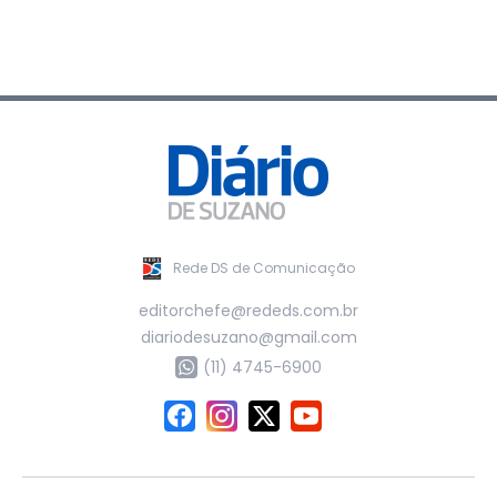
Rede DS de Comunicação
editorchefe@rededs.com.br
diariodesuzano@gmail.com
(11) 4745-6900