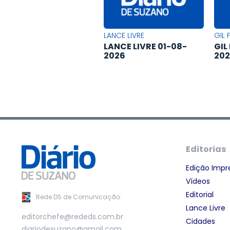
LANCE LIVRE
GIL 
LANCE LIVRE 01-08-
GIL
2026
20
Editorias
Edição Impr
Vídeos
Editorial
Rede DS de Comunicação
Lance Livre
editorchefe@rededs.com.br
Cidades
diariodesuzano@gmail.com