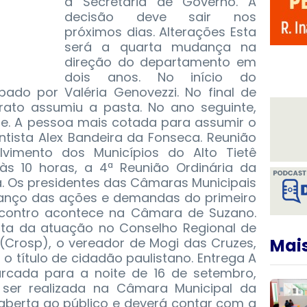
a Secretaria de Governo. A
decisão deve sair nos
próximos dias. Alterações Esta
será a quarta mudança na
direção do departamento em
dois anos. No início do
ado por Valéria Genovezzi. No final de
ato assumiu a pasta. No ano seguinte,
e. A pessoa mais cotada para assumir o
entista Alex Bandeira da Fonseca. Reunião
vimento dos Municípios do Alto Tietê
 às 10 horas, a 4ª Reunião Ordinária da
a. Os presidentes das Câmaras Municipais
alanço das ações e demandas do primeiro
ncontro acontece na Câmara de Suzano.
nta da atuação no Conselho Regional de
(Crosp), o vereador de Mogi das Cruzes,
Mais
 o título de cidadão paulistano. Entrega A
arcada para a noite de 16 de setembro,
 ser realizada na Câmara Municipal da
 aberta ao público e deverá contar com a