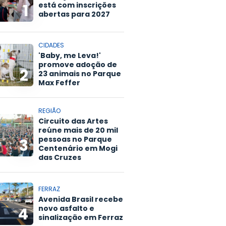
está com inscrições
1
abertas para 2027
CIDADES
'Baby, me Leva!'
promove adoção de
2
23 animais no Parque
Max Feffer
REGIÃO
Circuito das Artes
reúne mais de 20 mil
pessoas no Parque
3
Centenário em Mogi
das Cruzes
FERRAZ
Avenida Brasil recebe
novo asfalto e
4
sinalização em Ferraz