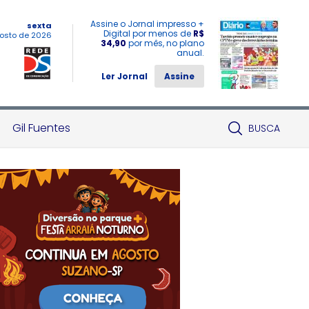
Assine o Jornal impresso +
sexta
Digital por menos de
R$
osto de 2026
34,90
por mês, no plano
anual.
Ler Jornal
Assine
Gil Fuentes
BUSCA