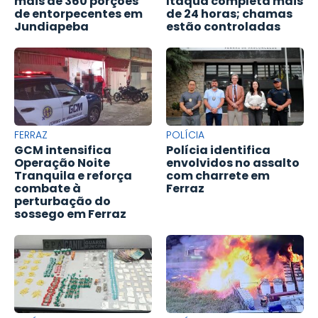
mais de 360 porções
Itaquá completa mais
de entorpecentes em
de 24 horas; chamas
Jundiapeba
estão controladas
FERRAZ
POLÍCIA
GCM intensifica
Polícia identifica
Operação Noite
envolvidos no assalto
Tranquila e reforça
com charrete em
combate à
Ferraz
perturbação do
sossego em Ferraz