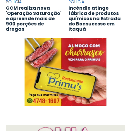
POLÍCIA
POLÍCIA
GCM realiza nova
Incêndio atinge
'Operação Saturação'
fábrica de produtos
e apreende mais de
químicos na Estrada
900 porções de
do Bonsucesso em
drogas
Itaquá