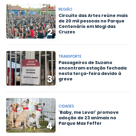
REGIÃO
Circuito das Artes reúne mais
de 20 mil pessoas no Parque
Centenário em Mogi das
2
Cruzes
TRANSPORTE
Passageiros de Suzano
encontram estação fechada
nesta terça-feira devido à
3
greve
CIDADES
'Baby, me Leva!' promove
adoção de 23 animais no
4
Parque Max Feffer