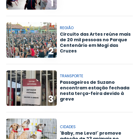
1
REGIÃO
Circuito das Artes reúne mais
de 20 mil pessoas no Parque
Centenário em Mogi das
2
Cruzes
TRANSPORTE
Passageiros de Suzano
encontram estação fechada
nesta terça-feira devido à
3
greve
CIDADES
'Baby, me Leva!' promove
adoção de 23 animais no