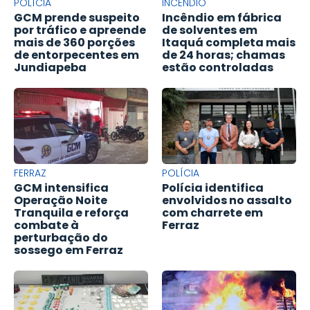
POLÍCIA
INCÊNDIO
GCM prende suspeito
Incêndio em fábrica
por tráfico e apreende
de solventes em
mais de 360 porções
Itaquá completa mais
de entorpecentes em
de 24 horas; chamas
Jundiapeba
estão controladas
FERRAZ
POLÍCIA
GCM intensifica
Polícia identifica
Operação Noite
envolvidos no assalto
Tranquila e reforça
com charrete em
combate à
Ferraz
perturbação do
sossego em Ferraz