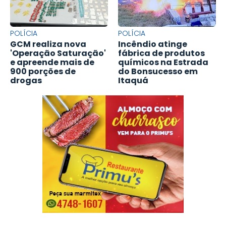
POLÍCIA
POLÍCIA
GCM realiza nova
Incêndio atinge
'Operação Saturação'
fábrica de produtos
e apreende mais de
químicos na Estrada
900 porções de
do Bonsucesso em
drogas
Itaquá