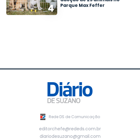
4
Parque Max Feffer
Rede DS de Comunicação
editorchefe@rededs.com.br
diariodesuzano@gmail.com