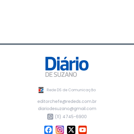
Rede DS de Comunicação
editorchefe@rededs.com.br
diariodesuzano@gmail.com
(11) 4745-6900