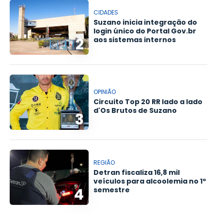
CIDADES
Suzano inicia integração do
login único do Portal Gov.br
2
aos sistemas internos
OPINIÃO
Circuito Top 20 RR lado a lado
d'Os Brutos de Suzano
3
REGIÃO
Detran fiscaliza 16,8 mil
veículos para alcoolemia no 1º
4
semestre