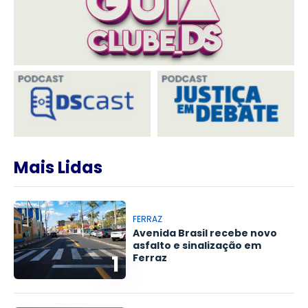
Mais Lidas
FERRAZ
Avenida Brasil recebe novo
asfalto e sinalização em
1
Ferraz