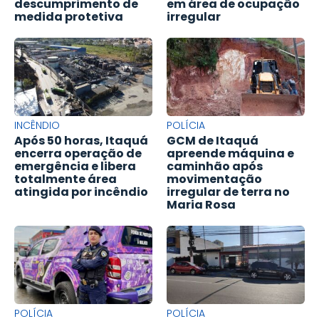
descumprimento de
em área de ocupação
medida protetiva
irregular
INCÊNDIO
POLÍCIA
Após 50 horas, Itaquá
GCM de Itaquá
encerra operação de
apreende máquina e
emergência e libera
caminhão após
totalmente área
movimentação
atingida por incêndio
irregular de terra no
Maria Rosa
POLÍCIA
POLÍCIA