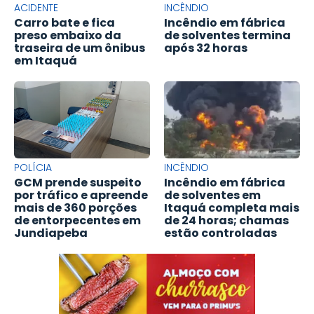
ACIDENTE
INCÊNDIO
Carro bate e fica
Incêndio em fábrica
preso embaixo da
de solventes termina
traseira de um ônibus
após 32 horas
em Itaquá
POLÍCIA
INCÊNDIO
GCM prende suspeito
Incêndio em fábrica
por tráfico e apreende
de solventes em
mais de 360 porções
Itaquá completa mais
de entorpecentes em
de 24 horas; chamas
Jundiapeba
estão controladas