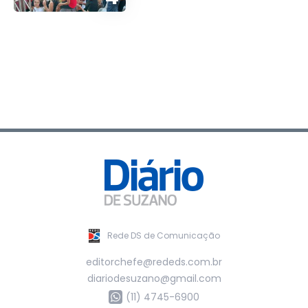
Rede DS de Comunicação
editorchefe@rededs.com.br
diariodesuzano@gmail.com
(11) 4745-6900