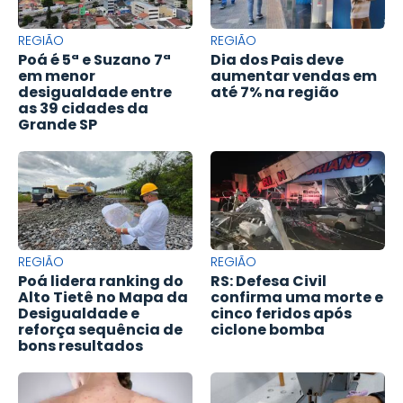
REGIÃO
REGIÃO
Poá é 5ª e Suzano 7ª
Dia dos Pais deve
em menor
aumentar vendas em
desigualdade entre
até 7% na região
as 39 cidades da
Grande SP
REGIÃO
REGIÃO
Poá lidera ranking do
RS: Defesa Civil
Alto Tietê no Mapa da
confirma uma morte e
Desigualdade e
cinco feridos após
reforça sequência de
ciclone bomba
bons resultados