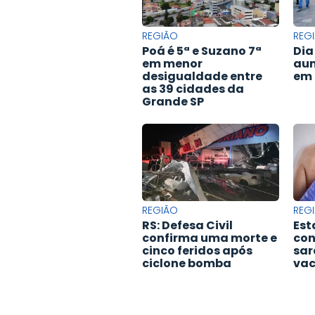
REGIÃO
REG
Poá é 5ª e Suzano 7ª
Dia
em menor
aum
desigualdade entre
em 
as 39 cidades da
Grande SP
REGIÃO
REG
RS: Defesa Civil
Est
confirma uma morte e
con
cinco feridos após
sar
ciclone bomba
va