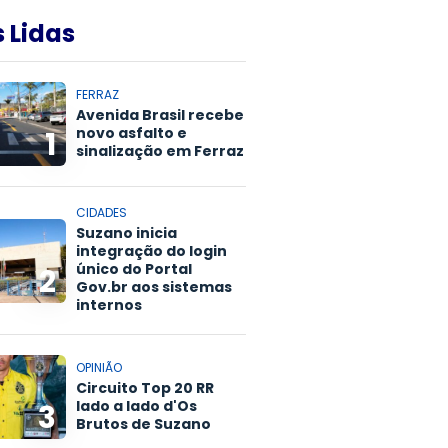
 Lidas
FERRAZ
Avenida Brasil recebe
novo asfalto e
1
sinalização em Ferraz
CIDADES
Suzano inicia
integração do login
único do Portal
2
Gov.br aos sistemas
internos
OPINIÃO
Circuito Top 20 RR
lado a lado d'Os
3
Brutos de Suzano