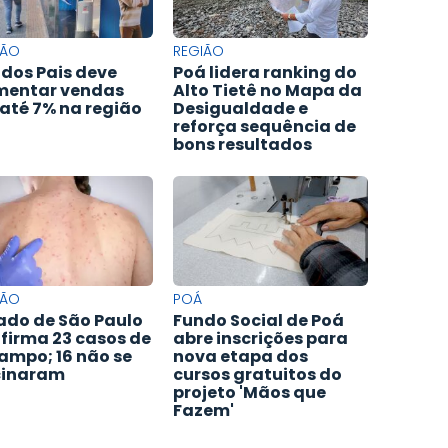
IÃO
REGIÃO
 dos Pais deve
Poá lidera ranking do
entar vendas
Alto Tietê no Mapa da
até 7% na região
Desigualdade e
reforça sequência de
bons resultados
IÃO
POÁ
ado de São Paulo
Fundo Social de Poá
firma 23 casos de
abre inscrições para
ampo; 16 não se
nova etapa dos
cinaram
cursos gratuitos do
projeto 'Mãos que
Fazem'