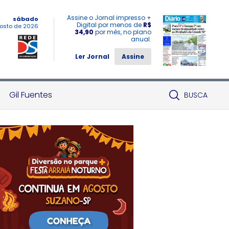
Assine o Jornal impresso +
sábado
Digital por menos de
R$
osto de 2026
34,90
por mês, no plano
anual.
Ler Jornal
Assine
Gil Fuentes
BUSCA