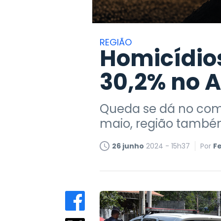
REGIÃO
Homicídios
30,2% no A
Queda se dá no com
maio, região també
26 junho
2024 - 15h37
Por
F