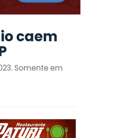
aio caem
P
023. Somente em