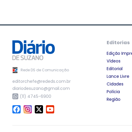
Editorias
Edição Impr
Vídeos
Editorial
Rede DS de Comunicação
Lance Livre
editorchefe@rededs.com.br
Cidades
diariodesuzano@gmail.com
Polícia
(11) 4745-6900
Região