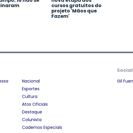
ampo; 16 não se
nova etapa dos
cinaram
cursos gratuitos do
projeto 'Mãos que
Fazem'
Social
essa
Nacional
Gil Fue
Esportes
Cultura
Atos Oficiais
Destaque
Colunista
Cadernos Especiais