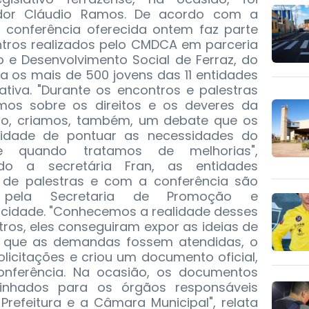
ador Cláudio Ramos. De acordo com a
a conferência oferecida ontem faz parte
ntros realizados pelo CMDCA em parceria
e Desenvolvimento Social de Ferraz, do
ara os mais de 500 jovens das 11 entidades
tiva. "Durante os encontros e palestras
mos sobre os direitos e os deveres da
nto, criamos, também, um debate que os
nidade de pontuar as necessidades do
nte quando tratamos de melhorias",
ndo a secretária Fran, as entidades
 de palestras e com a conferência são
te pela Secretaria de Promoção e
 cidade. "Conhecemos a realidade desses
tros, eles conseguiram expor as ideias de
a que as demandas fossem atendidas, o
icitações e criou um documento oficial,
onferência. Na ocasião, os documentos
inhados para os órgãos responsáveis
refeitura e a Câmara Municipal", relata