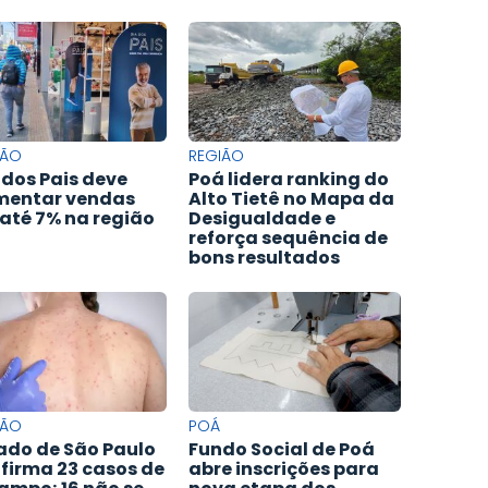
IÃO
REGIÃO
 dos Pais deve
Poá lidera ranking do
entar vendas
Alto Tietê no Mapa da
até 7% na região
Desigualdade e
reforça sequência de
bons resultados
IÃO
POÁ
ado de São Paulo
Fundo Social de Poá
firma 23 casos de
abre inscrições para