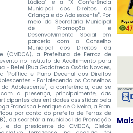
Lúdica" e a "X Conferência
Municipal dos Direitos da
Criança e do Adolescente". Por
meio da Secretaria Municipal
de Promoção e
Desenvolvimento Social em
parceria com o Conselho
Municipal dos Direitos da
e (CMDCA), a Prefeitura de Ferraz de
vento no Instituto de Acolhimento para
a - Betel (Rua Godofredo Osório Novaes,
"Política e Plano Decenal dos Direitos
olescentes - Fortalecendo os Conselhos
 do Adolescente", a conferência, que se
 com a presença, principalmente, das
rticipantes das entidades assistidas pela
ga Francisca Henrique de Oliveira, a Fran.
ficou por conta do prefeito de Ferraz de
SDB), da secretária municipal de Promoção
Mais
l, e da presidente do CMDCA, Cleide
gislativo ferrazense, na ocasião, foi