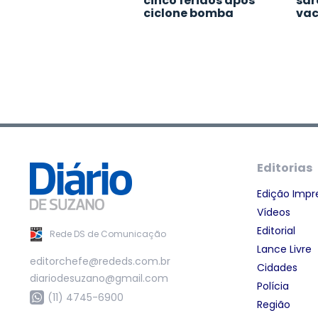
cinco feridos após
sar
ciclone bomba
va
Editorias
Edição Impr
Vídeos
Editorial
Rede DS de Comunicação
Lance Livre
editorchefe@rededs.com.br
Cidades
diariodesuzano@gmail.com
Polícia
(11) 4745-6900
Região