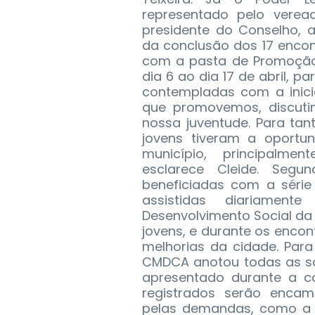
representado pelo vere
presidente do Conselho, 
da conclusão dos 17 enco
com a pasta de Promoção 
dia 6 ao dia 17 de abril, p
contempladas com a inicia
que promovemos, discuti
nossa juventude. Para ta
jovens tiveram a oportu
município, principalme
esclarece Cleide. Segu
beneficiadas com a série
assistidas diariamen
Desenvolvimento Social da
jovens, e durante os encon
melhorias da cidade. Par
CMDCA anotou todas as sol
apresentado durante a c
registrados serão encam
pelas demandas, como a P