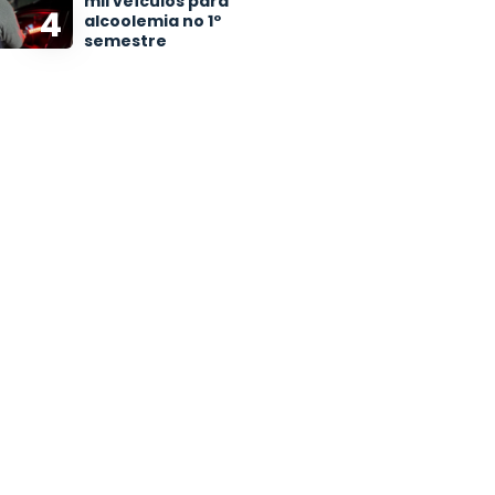
mil veículos para
4
alcoolemia no 1º
semestre