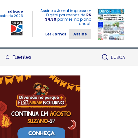
Assine o Jornal impresso +
sábado
Digital por menos de
R$
osto de 2026
34,90
por mês, no plano
anual.
Ler Jornal
Assine
Gil Fuentes
BUSCA