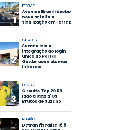
FERRAZ
Avenida Brasil recebe
novo asfalto e
1
sinalização em Ferraz
CIDADES
Suzano inicia
integração do login
único do Portal
2
Gov.br aos sistemas
internos
OPINIÃO
Circuito Top 20 RR
lado a lado d'Os
3
Brutos de Suzano
REGIÃO
Detran fiscaliza 16,8