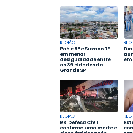
REGIÃO
REG
Poá é 5ª e Suzano 7ª
Dia
em menor
aum
desigualdade entre
em 
as 39 cidades da
Grande SP
REGIÃO
REG
RS: Defesa Civil
Est
confirma uma morte e
con