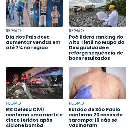
REGIÃO
REGIÃO
Dia dos Pais deve
Poá lidera ranking do
aumentar vendas em
Alto Tietê no Mapa da
até 7% na região
Desigualdade e
reforça sequência de
bons resultados
REGIÃO
REGIÃO
RS: Defesa Civil
Estado de São Paulo
confirma uma morte e
confirma 23 casos de
cinco feridos após
sarampo; 16 não se
ciclone bomba
vacinaram