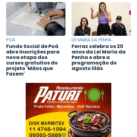
POÁ
LEI MARIA DA PENHA
Fundo Social de Poá
Ferraz celebra os 20
abre inscrições para
anos da Lei Maria da
nova etapa dos
Penha e abre a
cursos gratuitos do
programação do
projeto 'Mãos que
agosto lilás
Fazem'