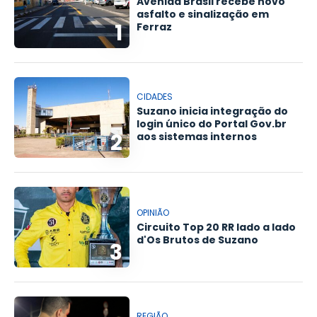
Avenida Brasil recebe novo
asfalto e sinalização em
1
Ferraz
CIDADES
Suzano inicia integração do
login único do Portal Gov.br
2
aos sistemas internos
OPINIÃO
Circuito Top 20 RR lado a lado
d'Os Brutos de Suzano
3
REGIÃO