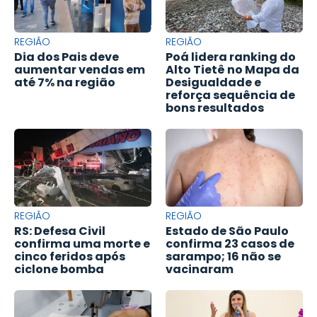
REGIÃO
REGIÃO
Dia dos Pais deve
Poá lidera ranking do
aumentar vendas em
Alto Tietê no Mapa da
até 7% na região
Desigualdade e
reforça sequência de
bons resultados
REGIÃO
REGIÃO
RS: Defesa Civil
Estado de São Paulo
confirma uma morte e
confirma 23 casos de
cinco feridos após
sarampo; 16 não se
ciclone bomba
vacinaram