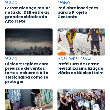
REGIÃO
REGIÃO
Ferraz alcança maior
Poá abre inscrições
nota do IDEB entre as
para o Projeto
grandes cidades do
Gestante
Alto Tietê
REGIÃO
MOBILIDADE URBANA
Ciclone: regiões com
Prefeitura de Ferraz
previsão de ventos
revitaliza sinalização
fortes incluem o Alto
viária no Núcleo Itaim
Tietê; saiba como se
proteger