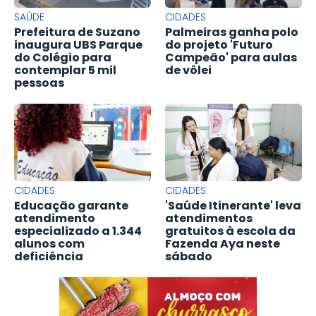
SAÚDE
CIDADES
Prefeitura de Suzano
Palmeiras ganha polo
inaugura UBS Parque
do projeto 'Futuro
do Colégio para
Campeão' para aulas
contemplar 5 mil
de vôlei
pessoas
CIDADES
CIDADES
Educação garante
'Saúde Itinerante' leva
atendimento
atendimentos
especializado a 1.344
gratuitos à escola da
alunos com
Fazenda Aya neste
deficiência
sábado