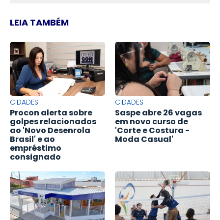
LEIA TAMBÉM
CIDADES
CIDADES
Procon alerta sobre
Saspe abre 26 vagas
golpes relacionados
em novo curso de
ao 'Novo Desenrola
'Corte e Costura -
Brasil' e ao
Moda Casual'
empréstimo
consignado