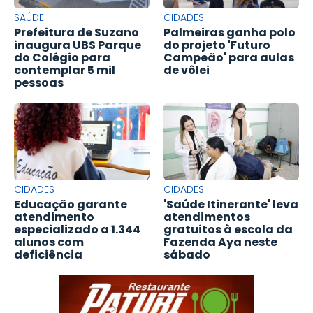
SAÚDE
CIDADES
Prefeitura de Suzano
Palmeiras ganha polo
inaugura UBS Parque
do projeto 'Futuro
do Colégio para
Campeão' para aulas
contemplar 5 mil
de vôlei
pessoas
CIDADES
CIDADES
Educação garante
'Saúde Itinerante' leva
atendimento
atendimentos
especializado a 1.344
gratuitos à escola da
alunos com
Fazenda Aya neste
deficiência
sábado