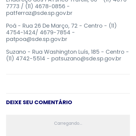
7773 / (11) 4678-0856 -
patferraz@sde.sp.gov.br
Poá - Rua 26 De Março, 72 - Centro - (11)
4754-1424/ 4679-7854 -
patpoa@sde.sp.gov.br
Suzano - Rua Washington Luís, 185 - Centro -
(11) 4742-5514 - patsuzano@sde.sp.gov.br
DEIXE SEU COMENTÁRIO