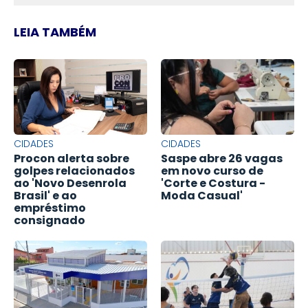
LEIA TAMBÉM
CIDADES
CIDADES
Procon alerta sobre
Saspe abre 26 vagas
golpes relacionados
em novo curso de
ao 'Novo Desenrola
'Corte e Costura -
Brasil' e ao
Moda Casual'
empréstimo
consignado