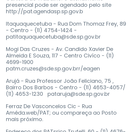
presencial pode ser agendado pelo site
http://pat.agendasp.sp.gov.b
Itaquaquecetuba - Rua Dom Thomaz Frey, 89
- Centro - (11) 4754-1424 -
patitaquaquecetuba@sde.sp.gov.br
Mogi Das Cruzes - Av. Candido Xavier De
Almeida E Souza, 117 - Centro Civíco - (11)
4699-1900
patm.cruzes@sde.sp.gov.brr/eagen
Arujá - Rua Professor João Feliciano, 75 ,
Bairro Dos Barbos - Centro - (11) 4653-4057/
(11) 4653-1230 pataruja@sde.sp.gov.br
Ferraz De Vasconcelos Cic - Rua
Améda.web/PAT; ou compareça ao Posto
mais próximo.
Endereço dos PATsrico Trufelli, 60 - (11) 4676-