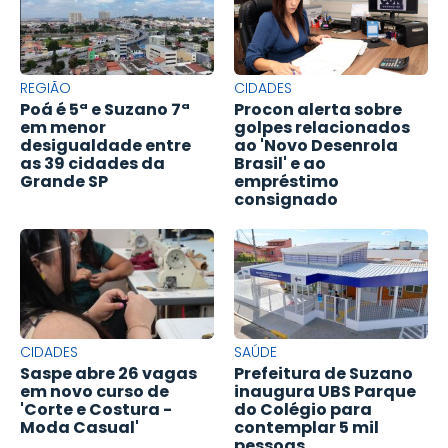
REGIÃO
CIDADES
Poá é 5ª e Suzano 7ª
Procon alerta sobre
em menor
golpes relacionados
desigualdade entre
ao 'Novo Desenrola
as 39 cidades da
Brasil' e ao
Grande SP
empréstimo
consignado
CIDADES
SAÚDE
Saspe abre 26 vagas
Prefeitura de Suzano
em novo curso de
inaugura UBS Parque
'Corte e Costura -
do Colégio para
Moda Casual'
contemplar 5 mil
pessoas