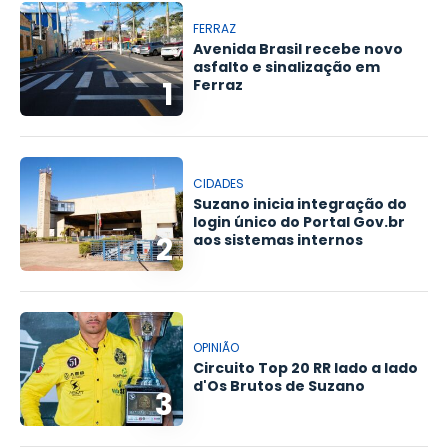
FERRAZ
Avenida Brasil recebe novo
asfalto e sinalização em
1
Ferraz
CIDADES
Suzano inicia integração do
login único do Portal Gov.br
2
aos sistemas internos
OPINIÃO
Circuito Top 20 RR lado a lado
d'Os Brutos de Suzano
3