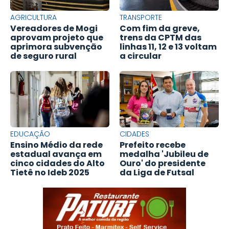
AGRICULTURA
TRANSPORTE
Vereadores de Mogi
Com fim da greve,
aprovam projeto que
trens da CPTM das
aprimora subvenção
linhas 11, 12 e 13 voltam
de seguro rural
a circular
EDUCAÇÃO
CIDADES
Ensino Médio da rede
Prefeito recebe
estadual avança em
medalha 'Jubileu de
cinco cidades do Alto
Ouro' do presidente
Tietê no Ideb 2025
da Liga de Futsal