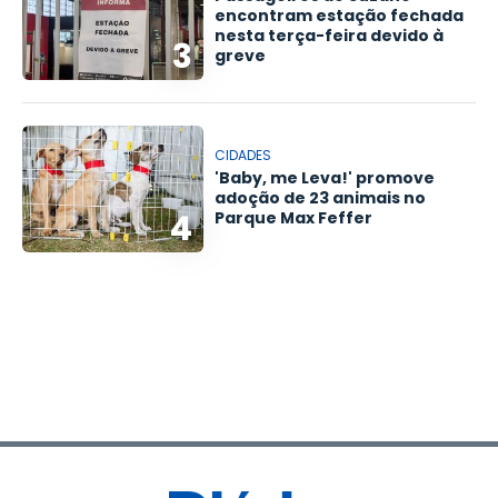
encontram estação fechada
nesta terça-feira devido à
3
greve
CIDADES
'Baby, me Leva!' promove
adoção de 23 animais no
4
Parque Max Feffer