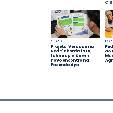
Cin
CIDADES
FOR
Projeto 'Verdade na
Ped
Rede' aborda fato,
ao 
fake e opinião em
Mun
novo encontro na
Agr
Fazenda Aya