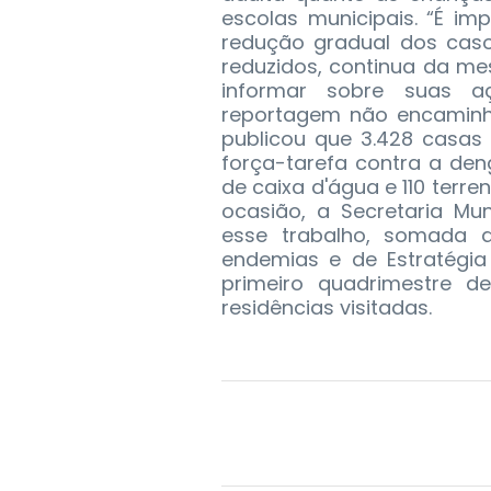
escolas municipais. “É i
redução gradual dos caso
reduzidos, continua da m
informar sobre suas a
reportagem não encaminh
publicou que 3.428 casas
força-tarefa contra a den
de caixa d'água e 110 terre
ocasião, a Secretaria M
esse trabalho, somada a
endemias e de Estratégia
primeiro quadrimestre d
residências visitadas.