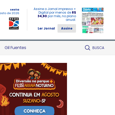
Assine o Jornal impresso +
sexta
Digital por menos de
R$
osto de 2026
34,90
por mês, no plano
anual.
Ler Jornal
Assine
Gil Fuentes
BUSCA