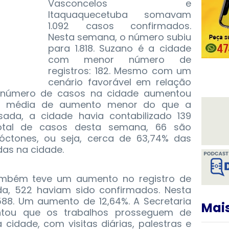
Vasconcelos e
Itaquaquecetuba somavam
1.092 casos confirmados.
Nesta semana, o número subiu
para 1.818.
Suzano é a cidade
com menor número de
registros: 182. Mesmo com um
cenário favorável em relação
o número de casos na cidade aumentou
 média de aumento menor do que a
ada, a cidade havia contabilizado 139
otal de casos desta semana, 66 são
óctones, ou seja, cerca de 63,74% das
das na cidade.
mbém teve um aumento no registro de
a, 522 haviam sido confirmados. Nesta
8. Um aumento de 12,64%. A Secretaria
Mais
ntou que os trabalhos prosseguem de
cidade, com visitas diárias, palestras e