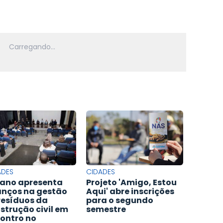
ADES
CIDADES
ano apresenta
Projeto 'Amigo, Estou
nços na gestão
Aqui' abre inscrições
resíduos da
para o segundo
strução civil em
semestre
ontro no