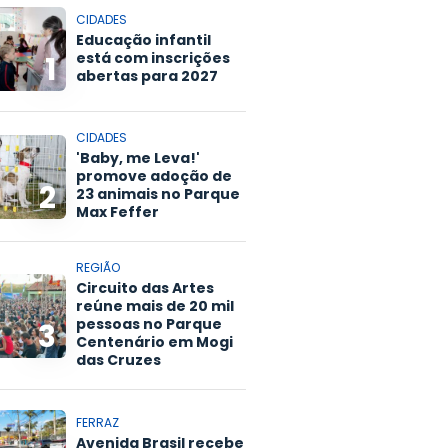
CIDADES
Educação infantil
está com inscrições
1
abertas para 2027
CIDADES
'Baby, me Leva!'
promove adoção de
2
23 animais no Parque
Max Feffer
REGIÃO
Circuito das Artes
reúne mais de 20 mil
pessoas no Parque
3
Centenário em Mogi
das Cruzes
FERRAZ
Avenida Brasil recebe