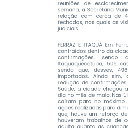
reuniões de esclarecime
semana, a Secretaria Muni
relação com cerca de 4
fechados, nos quais as vis
judiciais.
FERRAZ E ITAQUÁ Em Ferr
contraídos dentro da cida
confirmações, sendo
Itaquaquecetuba, 506 ca
sendo que, desses, 49
importados. Ainda sim,
redução de confirmações,
Saúde, a cidade chegou a
dia no mês de maio. Nas ú
caíram para no máximo s
ações realizadas para dim
que, houve um reforço de
houveram trabalhos de c
adulta quanto as criança