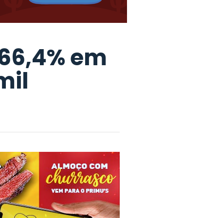
66,4% em
mil