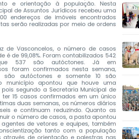
nto e orientação à população. Nesta
cipal de Assuntos Jurídicos recebeu uma
00 endereços de imóveis encontrados
itas serão realizadas por meio de ordens
az de Vasconcelos, o número de casos
de é de 99,08%. Foram contabilizados 542
 que 537 são autóctones. Já em
sos foram confirmados nesta semana,
6 são autóctones e somente 10 são
 o município apontou que houve uma
 pois segundo a Secretaria Municipal de
 ter 15 casos confirmados em um único
ltimas duas semanas, os números diários
eis e continuam reduzindo. Quanto as
inuir o número de casos, a pasta apontou
 agentes de vetores e equipes, também
onscientização tanto com a população
s através de orientação e palestras nas