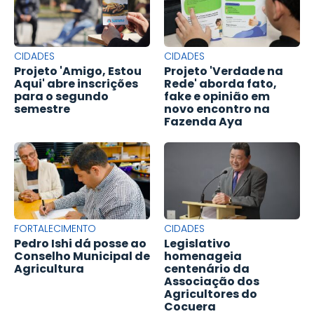
CIDADES
CIDADES
Projeto 'Amigo, Estou
Projeto 'Verdade na
Aqui' abre inscrições
Rede' aborda fato,
para o segundo
fake e opinião em
semestre
novo encontro na
Fazenda Aya
FORTALECIMENTO
CIDADES
Pedro Ishi dá posse ao
Legislativo
Conselho Municipal de
homenageia
Agricultura
centenário da
Associação dos
Agricultores do
Cocuera