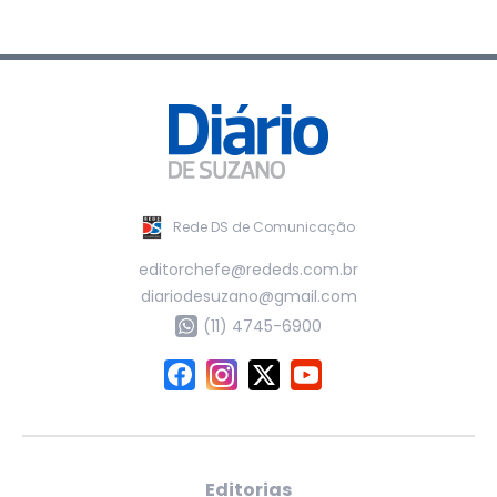
Rede DS de Comunicação
editorchefe@rededs.com.br
diariodesuzano@gmail.com
(11) 4745-6900
Editorias