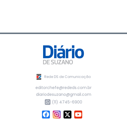
Rede DS de Comunicação
editorchefe@rededs.com.br
diariodesuzano@gmail.com
(11) 4745-6900