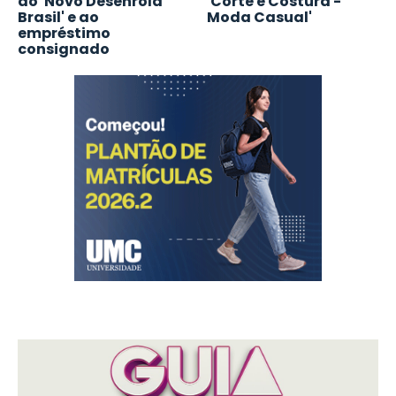
ao 'Novo Desenrola
'Corte e Costura -
Brasil' e ao
Moda Casual'
empréstimo
consignado