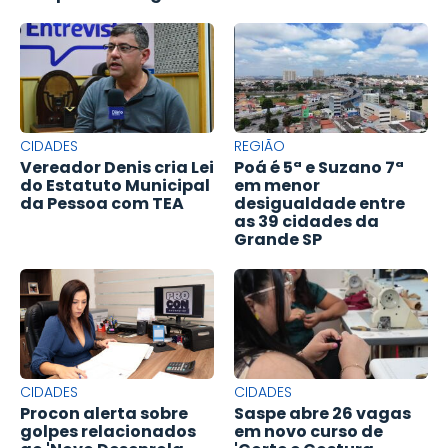
CIDADES
REGIÃO
Vereador Denis cria Lei
Poá é 5ª e Suzano 7ª
do Estatuto Municipal
em menor
da Pessoa com TEA
desigualdade entre
as 39 cidades da
Grande SP
CIDADES
CIDADES
Procon alerta sobre
Saspe abre 26 vagas
golpes relacionados
em novo curso de