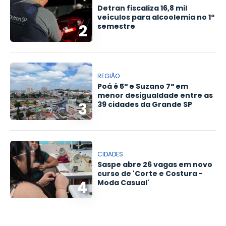
Detran fiscaliza 16,8 mil
veículos para alcoolemia no 1º
2
semestre
REGIÃO
Poá é 5ª e Suzano 7ª em
menor desigualdade entre as
3
39 cidades da Grande SP
CIDADES
Saspe abre 26 vagas em novo
curso de 'Corte e Costura -
4
Moda Casual'