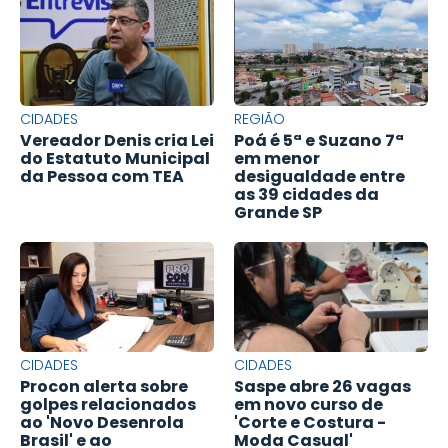
CIDADES
REGIÃO
Vereador Denis cria Lei
Poá é 5ª e Suzano 7ª
do Estatuto Municipal
em menor
da Pessoa com TEA
desigualdade entre
as 39 cidades da
Grande SP
CIDADES
CIDADES
Procon alerta sobre
Saspe abre 26 vagas
golpes relacionados
em novo curso de
ao 'Novo Desenrola
'Corte e Costura -
Brasil' e ao
Moda Casual'