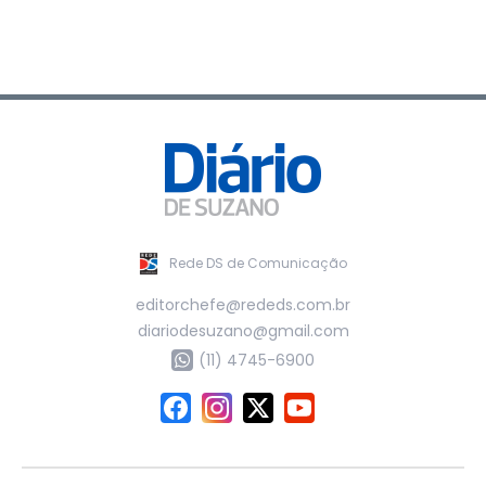
Rede DS de Comunicação
editorchefe@rededs.com.br
diariodesuzano@gmail.com
(11) 4745-6900