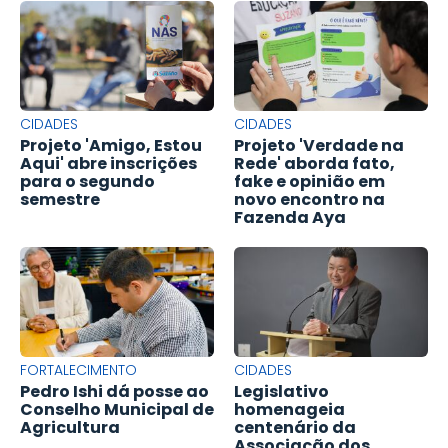
CIDADES
CIDADES
Projeto 'Amigo, Estou
Projeto 'Verdade na
Aqui' abre inscrições
Rede' aborda fato,
para o segundo
fake e opinião em
semestre
novo encontro na
Fazenda Aya
FORTALECIMENTO
CIDADES
Pedro Ishi dá posse ao
Legislativo
Conselho Municipal de
homenageia
Agricultura
centenário da
Associação dos