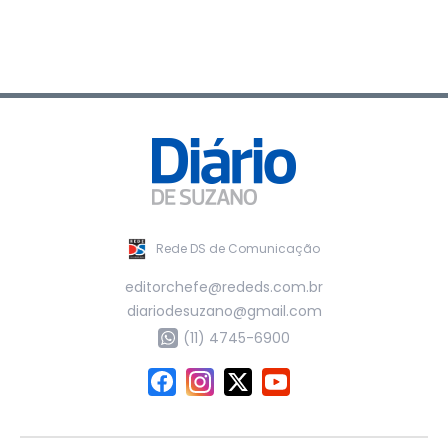
Rede DS de Comunicação
editorchefe@rededs.com.br
diariodesuzano@gmail.com
(11) 4745-6900