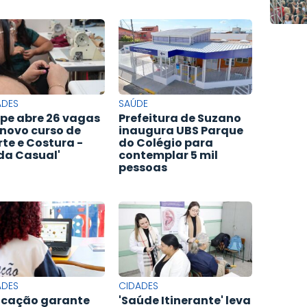
ADES
SAÚDE
pe abre 26 vagas
Prefeitura de Suzano
novo curso de
inaugura UBS Parque
rte e Costura -
do Colégio para
a Casual'
contemplar 5 mil
pessoas
ADES
CIDADES
cação garante
'Saúde Itinerante' leva