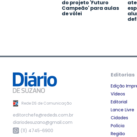
do projeto 'Futuro
ate
Campeão' para aulas
esp
de vôlei
alu
def
Editorias
Edição Impr
Vídeos
Editorial
Rede DS de Comunicação
Lance Livre
editorchefe@rededs.com.br
Cidades
diariodesuzano@gmail.com
Polícia
(11) 4745-6900
Região