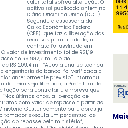
valor total sofreu alteração. O
aditivo foi publicado ontem no
Diário Oficial da União (DOU).
Segundo a assessoria da
Caixa Econômica Federal
(CEF), que faz a liberação dos
recursos para a cidade, o
contrato foi assinado em
 valor de investimento foi de R$1,19
asse de R$ 987,6 mil e o de
de R$ 209,4 mil. “Após a análise técnica
la engenharia do banco, foi verificada a
alor anteriormente previsto”, informou
o dinheiro seja liberado, a Prefeitura de
icitação para contratar a empresa que
. “Nos últimos anos, a liberação de
tratos com valor de repasse a partir de
 Ministério Gestor somente para obras já
 o tomador executa um percentual de
Mais
ção do repasse pelo ministério”,
a de imprensa da CEF. VERBA Segundo o