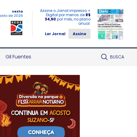
Assine o Jornal impresso +
sexta
Digital por menos de
R$
osto de 2026
34,90
por mês, no plano
anual.
Ler Jornal
Assine
Gil Fuentes
BUSCA