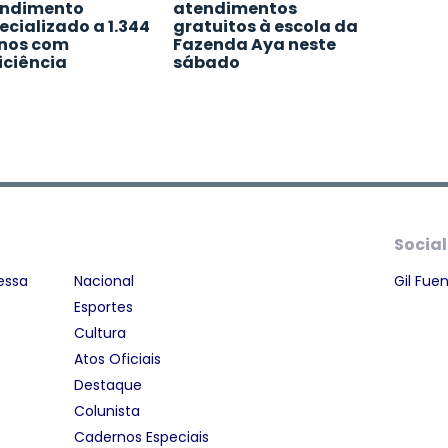
ndimento
atendimentos
ecializado a 1.344
gratuitos à escola da
nos com
Fazenda Aya neste
iciência
sábado
Social
essa
Nacional
Gil Fue
Esportes
Cultura
Atos Oficiais
Destaque
Colunista
Cadernos Especiais