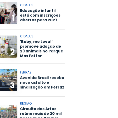
CIDADES
Educação infantil
está com inscrições
1
abertas para 2027
CIDADES
'Baby, me Leva!'
promove adoção de
2
23 animais no Parque
Max Feffer
FERRAZ
Avenida Brasil recebe
novo asfalto e
3
sinalização em Ferraz
REGIÃO
Circuito das Artes
reúne mais de 20 mil