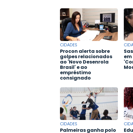
CIDADES
CID
Procon alerta sobre
Sas
golpes relacionados
em 
ao 'Novo Desenrola
'Co
Brasil' e ao
Mod
empréstimo
consignado
CIDADES
CID
Palmeiras ganha polo
Edu