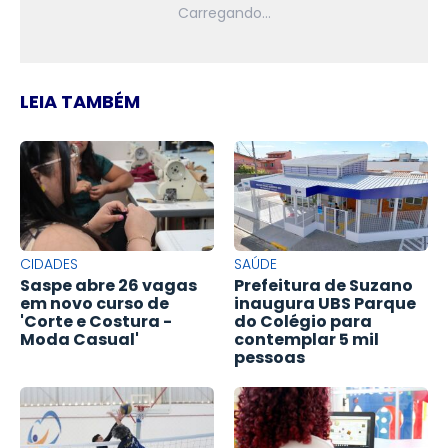
LEIA TAMBÉM
CIDADES
SAÚDE
Saspe abre 26 vagas
Prefeitura de Suzano
em novo curso de
inaugura UBS Parque
'Corte e Costura -
do Colégio para
Moda Casual'
contemplar 5 mil
pessoas