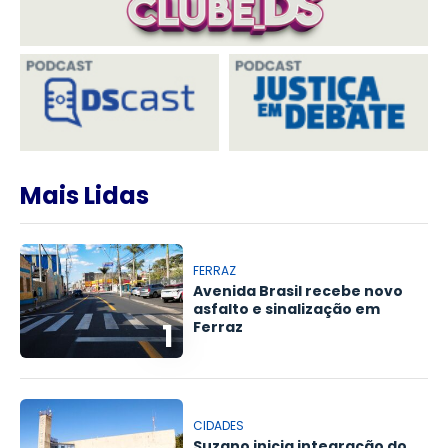
Mais Lidas
FERRAZ
Avenida Brasil recebe novo
asfalto e sinalização em
1
Ferraz
CIDADES
Suzano inicia integração do