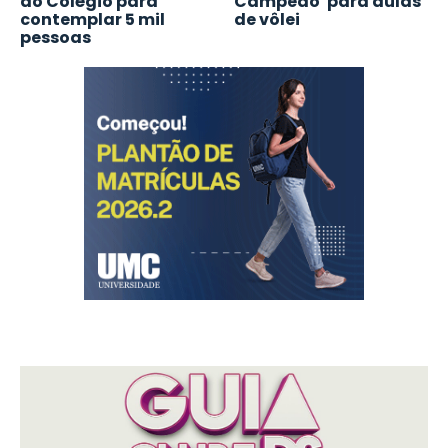
do Colégio para
Campeão' para aulas
contemplar 5 mil
de vôlei
pessoas