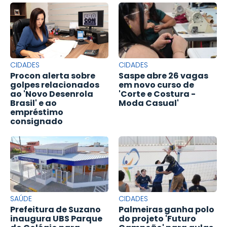
CIDADES
CIDADES
Procon alerta sobre
Saspe abre 26 vagas
golpes relacionados
em novo curso de
ao 'Novo Desenrola
'Corte e Costura -
Brasil' e ao
Moda Casual'
empréstimo
consignado
SAÚDE
CIDADES
Prefeitura de Suzano
Palmeiras ganha polo
inaugura UBS Parque
do projeto 'Futuro