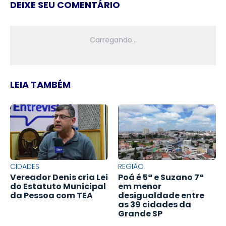
DEIXE SEU COMENTÁRIO
LEIA TAMBÉM
CIDADES
REGIÃO
Vereador Denis cria Lei
Poá é 5ª e Suzano 7ª
do Estatuto Municipal
em menor
da Pessoa com TEA
desigualdade entre
as 39 cidades da
Grande SP