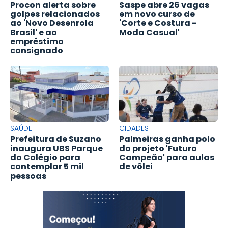
Procon alerta sobre
Saspe abre 26 vagas
golpes relacionados
em novo curso de
ao 'Novo Desenrola
'Corte e Costura -
Brasil' e ao
Moda Casual'
empréstimo
consignado
SAÚDE
CIDADES
Prefeitura de Suzano
Palmeiras ganha polo
inaugura UBS Parque
do projeto 'Futuro
do Colégio para
Campeão' para aulas
contemplar 5 mil
de vôlei
pessoas