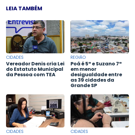
LEIA TAMBÉM
CIDADES
REGIÃO
Vereador Denis cria Lei
Poá é 5ª e Suzano 7ª
do Estatuto Municipal
em menor
da Pessoa com TEA
desigualdade entre
as 39 cidades da
Grande SP
CIDADES
CIDADES