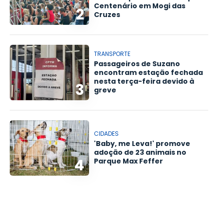
Centenário em Mogi das
2
Cruzes
TRANSPORTE
Passageiros de Suzano
encontram estação fechada
nesta terça-feira devido à
3
greve
CIDADES
'Baby, me Leva!' promove
adoção de 23 animais no
4
Parque Max Feffer