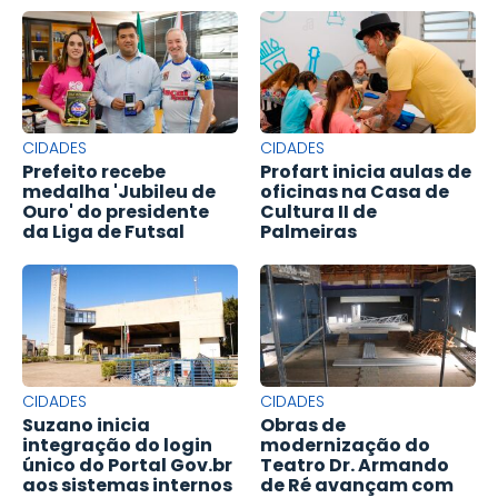
CIDADES
CIDADES
Prefeito recebe
Profart inicia aulas de
medalha 'Jubileu de
oficinas na Casa de
Ouro' do presidente
Cultura II de
da Liga de Futsal
Palmeiras
CIDADES
CIDADES
Suzano inicia
Obras de
integração do login
modernização do
único do Portal Gov.br
Teatro Dr. Armando
aos sistemas internos
de Ré avançam com