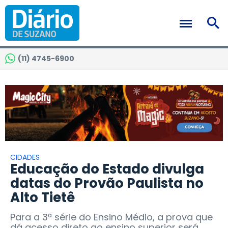
(11) 4745-6900
CIDADES
Educação do Estado divulga
datas do Provão Paulista no
Alto Tietê
Para a 3ª série do Ensino Médio, a prova que
dá acesso direto ao ensino superior será