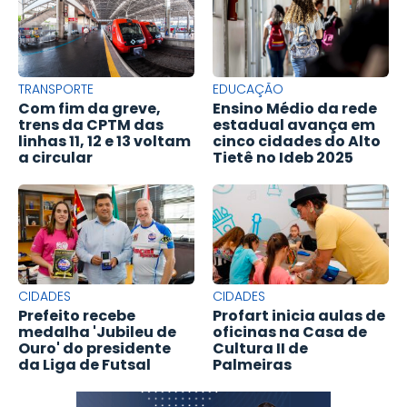
TRANSPORTE
EDUCAÇÃO
Com fim da greve,
Ensino Médio da rede
trens da CPTM das
estadual avança em
linhas 11, 12 e 13 voltam
cinco cidades do Alto
a circular
Tietê no Ideb 2025
CIDADES
CIDADES
Prefeito recebe
Profart inicia aulas de
medalha 'Jubileu de
oficinas na Casa de
Ouro' do presidente
Cultura II de
da Liga de Futsal
Palmeiras