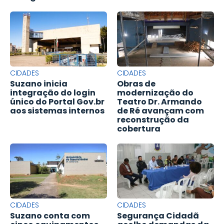
CIDADES
CIDADES
Suzano inicia
Obras de
integração do login
modernização do
único do Portal Gov.br
Teatro Dr. Armando
aos sistemas internos
de Ré avançam com
reconstrução da
cobertura
CIDADES
CIDADES
Suzano conta com
Segurança Cidadã