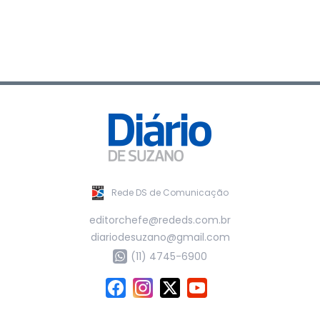
Rede DS de Comunicação
editorchefe@rededs.com.br
diariodesuzano@gmail.com
(11) 4745-6900