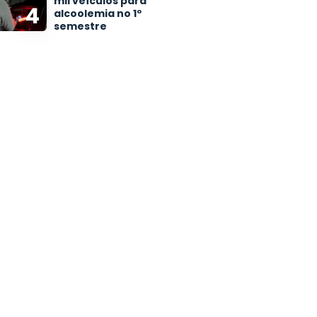
mil veículos para
4
alcoolemia no 1º
semestre