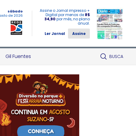
Assine o Jornal impresso +
sábado
Digital por menos de
R$
osto de 2026
34,90
por mês, no plano
anual.
Ler Jornal
Assine
Gil Fuentes
BUSCA