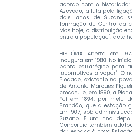
acordo com o historiador 
Azevedo, a luta pela ligaç
dois lados de Suzano se
formação do Centro da ci
Mas hoje, a distribuição 
entre a população", detalha
HISTÓRIA Aberta em 1975
inaugura em 1980. No iníci
ponto estratégico para 
locomotivas a vapor". O n
Piedade, existente no po
de Antonio Marques Figue
cresceu e, em 1890, a Pie
Foi em 1894, por meio d
Brandão, que a estação ga
Em 1907, sob administração
Suzano. E um ano depoi
Concórdia também adotou 
dar espaço à nova Estação