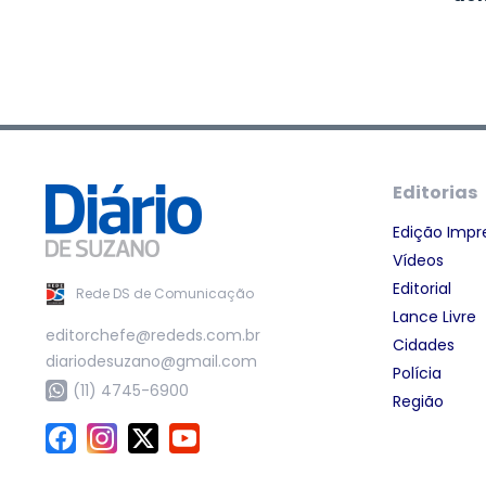
Editorias
Edição Impr
Vídeos
Editorial
Rede DS de Comunicação
Lance Livre
editorchefe@rededs.com.br
Cidades
diariodesuzano@gmail.com
Polícia
(11) 4745-6900
Região