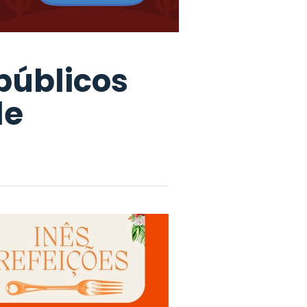
públicos
de