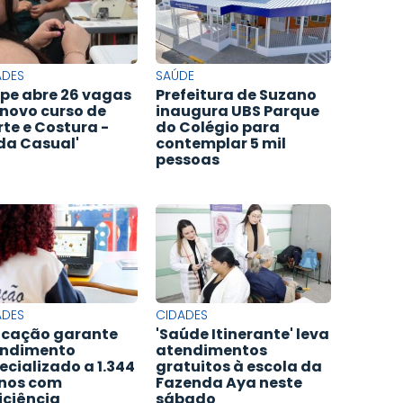
ADES
SAÚDE
pe abre 26 vagas
Prefeitura de Suzano
novo curso de
inaugura UBS Parque
rte e Costura -
do Colégio para
a Casual'
contemplar 5 mil
pessoas
ADES
CIDADES
cação garante
'Saúde Itinerante' leva
ndimento
atendimentos
ecializado a 1.344
gratuitos à escola da
nos com
Fazenda Aya neste
iciência
sábado