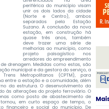
diferenciados na área
periférica do município visam
unir os dois lados da cidade
(Norte e Centro), ambos
separados pela Estação
Suzano. A conclusão da nova
estação, em construção há
quase três anos, também
deve trazer uma série de
melhorias ao município, como
projeto paisagístico nos
arredores do empreendimento
a de drenagem.
Medidas como estas, são
ção municipal e da gestora do serviço, a
 Trens Metropolitanos (CPTM), para
na entre a estação e a comunidade, além
rno da estrutura. O desenvolvimento da
o às alterações do projeto ferroviário. O
apenas como posto de abastecimento de
Mais
 tornou, em curto espaço de tempo, o
o financeiro e social do município. De