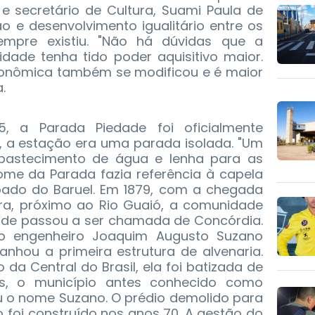
e secretário de Cultura, Suami Paula de
ão e desenvolvimento igualitário entre os
mpre existiu. "Não há dúvidas que a
dade tenha tido poder aquisitivo maior.
econômica também se modificou e é maior
.
, a Parada Piedade foi oficialmente
o, a estação era uma parada isolada. "Um
abastecimento de água e lenha para as
ome da Parada fazia referência à capela
voado do Baruel. Em 1879, com a chegada
ira, próximo ao Rio Guaió, a comunidade
dade passou a ser chamada de Concórdia.
o engenheiro Joaquim Augusto Suzano
nhou a primeira estrutura de alvenaria.
 da Central do Brasil, ela foi batizada de
s, o município antes conhecido como
o nome Suzano. O prédio demolido para
 foi construído nos anos 70. A gestão do