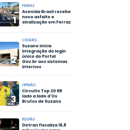
FERRAZ
Avenida Brasil recebe
novo asfalto e
1
sinalização em Ferraz
CIDADES
Suzano inicia
integração do login
único do Portal
2
Gov.br aos sistemas
internos
OPINIÃO
Circuito Top 20 RR
lado a lado d'Os
3
Brutos de Suzano
REGIÃO
Detran fiscaliza 16,8