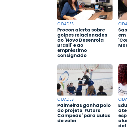
CIDADES
CID
Procon alerta sobre
Sas
golpes relacionados
em 
ao 'Novo Desenrola
'Co
Brasil' e ao
Mod
empréstimo
consignado
CIDADES
CID
Palmeiras ganha polo
Edu
do projeto 'Futuro
ate
Campeão' para aulas
esp
de vôlei
alu
def