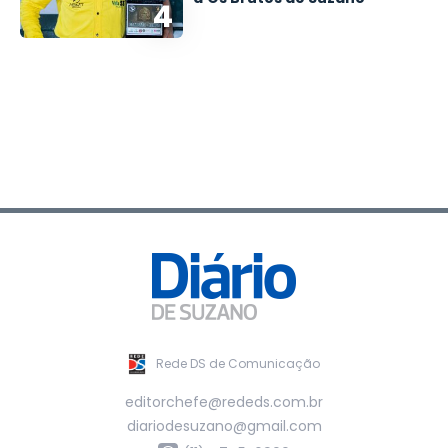
4
Rede DS de Comunicação
editorchefe@rededs.com.br
diariodesuzano@gmail.com