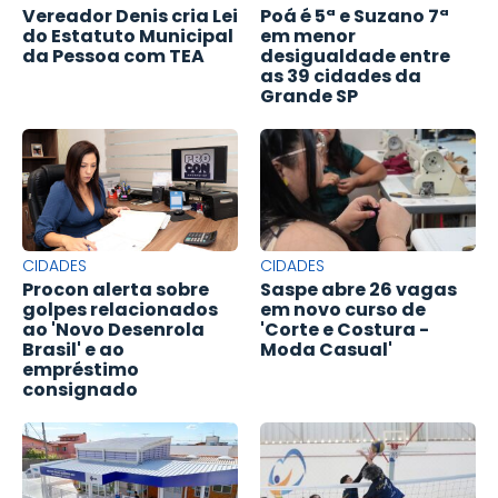
Vereador Denis cria Lei
Poá é 5ª e Suzano 7ª
do Estatuto Municipal
em menor
da Pessoa com TEA
desigualdade entre
as 39 cidades da
Grande SP
CIDADES
CIDADES
Procon alerta sobre
Saspe abre 26 vagas
golpes relacionados
em novo curso de
ao 'Novo Desenrola
'Corte e Costura -
Brasil' e ao
Moda Casual'
empréstimo
consignado