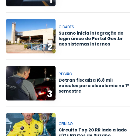
CIDADES
Suzano inicia integração do
login único do Portal Gov.br
2
aos sistemas internos
REGIÃO
Detran fiscaliza 16,8 mil
veículos para alcoolemia no 1º
3
semestre
OPINIÃO
Circuito Top 20 RR lado a lado
d'Os Brutos de Suzano