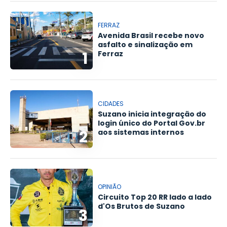
FERRAZ
Avenida Brasil recebe novo
asfalto e sinalização em
1
Ferraz
CIDADES
Suzano inicia integração do
login único do Portal Gov.br
2
aos sistemas internos
OPINIÃO
Circuito Top 20 RR lado a lado
d'Os Brutos de Suzano
3