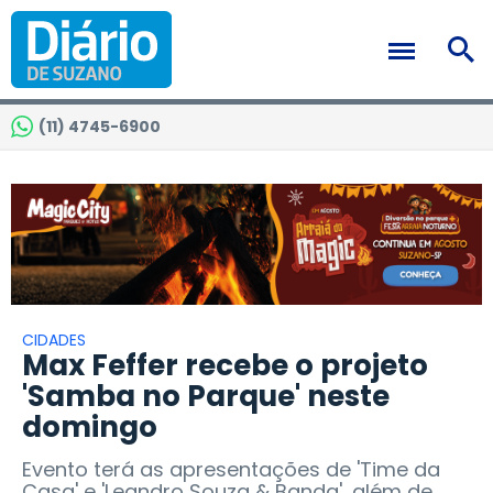
(11) 4745-6900
CIDADES
Max Feffer recebe o projeto
'Samba no Parque' neste
domingo
Evento terá as apresentações de 'Time da
Casa' e 'Leandro Souza & Banda', além de