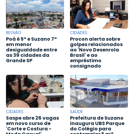
REGIÃO
CIDADES
Poá é 5ª e Suzano 7ª
Procon alerta sobre
em menor
golpes relacionados
desigualdade entre
ao 'Novo Desenrola
as 39 cidades da
Brasil' e ao
Grande SP
empréstimo
consignado
CIDADES
SAÚDE
Saspe abre 26 vagas
Prefeitura de Suzano
em novo curso de
inaugura UBS Parque
'Corte e Costura -
do Colégio para