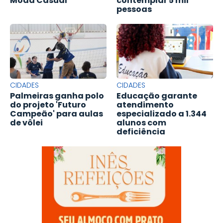
Moda Casual'
contemplar 5 mil
pessoas
CIDADES
CIDADES
Palmeiras ganha polo
Educação garante
do projeto 'Futuro
atendimento
Campeão' para aulas
especializado a 1.344
de vôlei
alunos com
deficiência