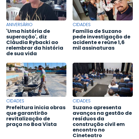
ANIVERSÁRIO
CIDADES
'Uma história de
Família de Suzano
superação', diz
pede investigação de
Cláudia Rybacki ao
acidente e reúne 1,6
relembrar da história
mil assinaturas
de sua vida
CIDADES
CIDADES
Prefeitura inicia obras
Suzano apresenta
que garantirão
avanços na gestão de
revitalização de
resíduos da
praça no Boa Vista
construção civil em
encontro no
Cineteatro