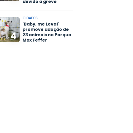
devido à greve
CIDADES
'Baby, me Leva!'
promove adoção de
4
23 animais no Parque
Max Feffer