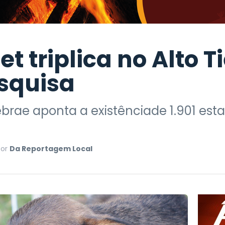
 triplica no Alto Ti
squisa
rae aponta a existênciade 1.901 es
Por
Da Reportagem Local