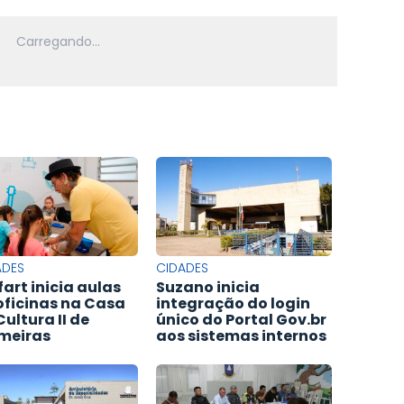
ADES
CIDADES
fart inicia aulas
Suzano inicia
oficinas na Casa
integração do login
Cultura II de
único do Portal Gov.br
meiras
aos sistemas internos