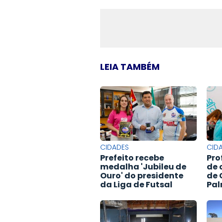
LEIA TAMBÉM
CIDADES
CID
Prefeito recebe
Pro
medalha 'Jubileu de
de 
Ouro' do presidente
de 
da Liga de Futsal
Pal