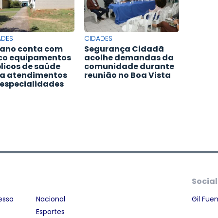
ADES
CIDADES
ano conta com
Segurança Cidadã
co equipamentos
acolhe demandas da
licos de saúde
comunidade durante
a atendimentos
reunião no Boa Vista
especialidades
Social
essa
Nacional
Gil Fue
Esportes