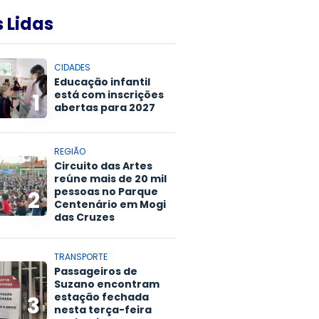
 Lidas
CIDADES
Educação infantil
está com inscrições
1
abertas para 2027
REGIÃO
Circuito das Artes
reúne mais de 20 mil
pessoas no Parque
2
Centenário em Mogi
das Cruzes
TRANSPORTE
Passageiros de
Suzano encontram
estação fechada
3
nesta terça-feira