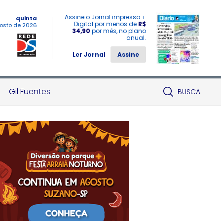
Assine o Jornal impresso +
quinta
Digital por menos de
R$
osto de 2026
34,90
por mês, no plano
anual.
Ler Jornal
Assine
Gil Fuentes
BUSCA