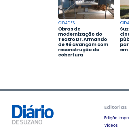
CIDADES
CID
Obras de
Suz
modernização do
cin
Teatro Dr. Armando
púb
de Ré avançam com
par
reconstrução da
em 
cobertura
Editorias
Edição Impr
Vídeos