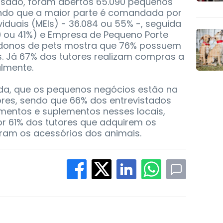
lisado, foram abertos 65.090 pequenos
ndo que a maior parte é comandada por
duais (MEIs) - 36.084 ou 55% -, seguida
 ou 41%) e Empresa de Pequeno Porte
os donos de pets mostra que 76% possuem
. Já 67% dos tutores realizam compras a
lmente.
nda, que os pequenos negócios estão na
res, sendo que 66% dos entrevistados
entos e suplementos nesses locais,
or 61% dos tutores que adquirem os
ram os acessórios dos animais.