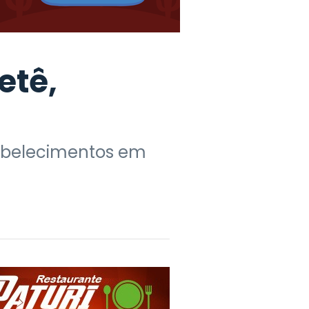
etê,
tabelecimentos em