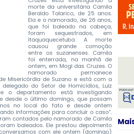
Cruzes está investigando a
morte da universitária Camila
Beraldo Talarico, de 25 anos.
Ela e o namorado, de 26 anos,
que foi baleado na cabeça,
foram sequestrados, em
Itaquaquecetuba. A morte
causou grande comoção
entre os suzanenses. Camila
foi enterrada, na manhã de
ontem, em Mogi das Cruzes. O
namorado permanece
de Misericórdia de Suzano e está com a
delegado do Setor de Homicídios, Luiz
ue o departamento está investigando
ime desde o último domingo, que possam
amos no local do fato e desde ontem
ando informações para concluir o caso”.
foram contados pelo namorado de Camila
Mais
 foram baleados. Ele prestou depoimento
ós conversamos com ele ontem (domingo)