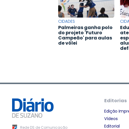
CIDADES
CID
Palmeiras ganha polo
Edu
do projeto 'Futuro
ate
Campeão' para aulas
esp
de vôlei
alu
def
Editorias
Edição Impr
Vídeos
Editorial
Rede DS de Comunicação