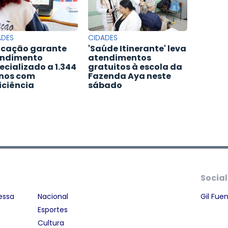
ADES
CIDADES
cação garante
'Saúde Itinerante' leva
ndimento
atendimentos
ecializado a 1.344
gratuitos à escola da
nos com
Fazenda Aya neste
iciência
sábado
Social
essa
Nacional
Gil Fue
Esportes
Cultura