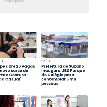
ADES
SAÚDE
pe abre 26 vagas
Prefeitura de Suzano
novo curso de
inaugura UBS Parque
rte e Costura -
do Colégio para
a Casual'
contemplar 5 mil
pessoas