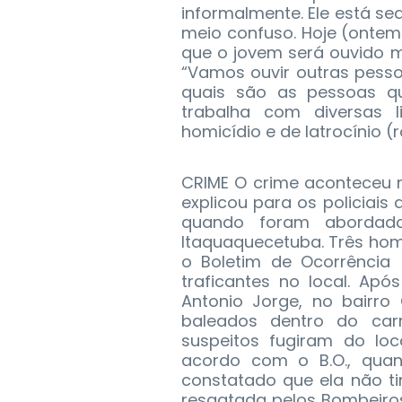
informalmente. Ele está se
meio confuso. Hoje (ontem)
que o jovem será ouvido m
“Vamos ouvir outras pess
quais são as pessoas que
trabalha com diversas l
homicídio e de latrocínio 
CRIME O crime aconteceu 
explicou para os policiais
quando foram abordad
Itaquaquecetuba. Três ho
o Boletim de Ocorrência 
traficantes no local. Apó
Antonio Jorge, no bairr
baleados dentro do car
suspeitos fugiram do loc
acordo com o B.O., quan
constatado que ela não t
resgatada pelos Bombeiro