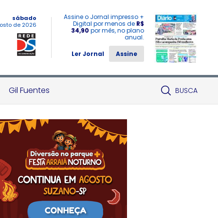
Assine o Jornal impresso +
sábado
Digital por menos de
R$
osto de 2026
34,90
por mês, no plano
anual.
Ler Jornal
Assine
Gil Fuentes
BUSCA