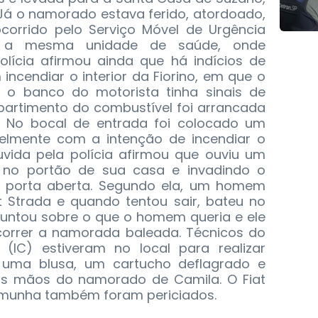
 Já o namorado estava ferido, atordoado,
ocorrido pelo Serviço Móvel de Urgência
 a mesma unidade de saúde, onde
olícia afirmou ainda que há indícios de
incendiar o interior da Fiorino, em que o
e o banco do motorista tinha sinais de
partimento do combustível foi arrancada
. No bocal de entrada foi colocado um
elmente com a intenção de incendiar o
vida pela polícia afirmou que ouviu um
 no portão de sua casa e invadindo o
a porta aberta. Segundo ela, um homem
t Strada e quando tentou sair, bateu no
guntou sobre o que o homem queria e ele
correr a namorada baleada. Técnicos do
ca (IC) estiveram no local para realizar
s uma blusa, um cartucho deflagrado e
das mãos do namorado de Camila. O Fiat
emunha também foram periciados.