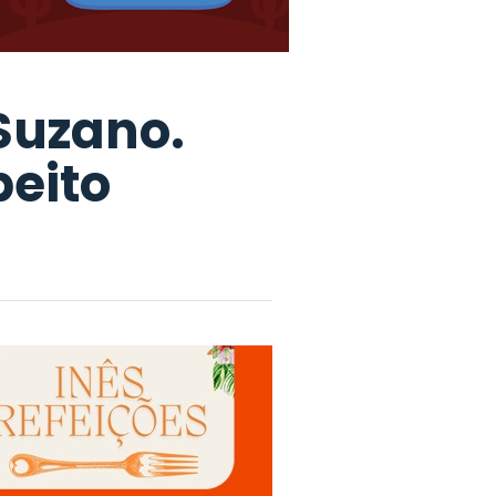
Suzano.
peito