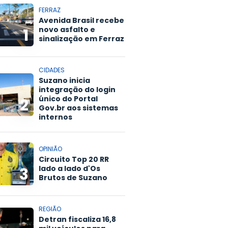
FERRAZ
Avenida Brasil recebe
novo asfalto e
1
sinalização em Ferraz
CIDADES
Suzano inicia
integração do login
único do Portal
2
Gov.br aos sistemas
internos
OPINIÃO
Circuito Top 20 RR
lado a lado d'Os
3
Brutos de Suzano
REGIÃO
Detran fiscaliza 16,8