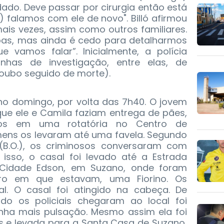
dado. Deve passar por cirurgia então está
 falamos com ele de novo". Billó afirmou
ais vezes, assim como outros familiares.
oas, mas ainda é cedo para detalharmos
 vamos falar”. Inicialmente, a polícia
inhas de investigação, entre elas, de
(roubo seguido de morte).
no domingo, por volta das 7h40. O jovem
 que ele e Camila faziam entrega de pães,
os em uma rotatória no Centro de
mens os levaram até uma favela. Segundo
(B.O.), os criminosos conversaram com
s isso, o casal foi levado até a Estrada
o Cidade Edson, em Suzano, onde foram
ro em que estavam, uma Fiorino. Os
al. O casal foi atingido na cabeça. De
do os policiais chegaram ao local foi
inha mais pulsação. Mesmo assim ela foi
s e levada para a Santa Casa de Suzano,