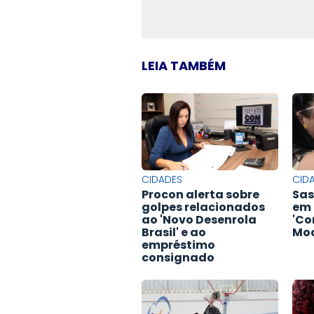
LEIA TAMBÉM
CIDADES
CID
Procon alerta sobre
Sas
golpes relacionados
em 
ao 'Novo Desenrola
'Co
Brasil' e ao
Mod
empréstimo
consignado