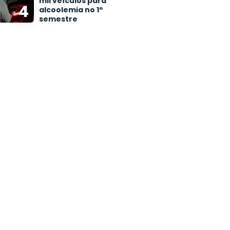
mil veículos para
4
alcoolemia no 1º
semestre