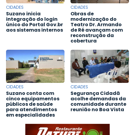
CIDADES
CIDADES
Suzano inicia
Obras de
integração do login
modernização do
único do Portal Gov.br
Teatro Dr. Armando
aos sistemas internos
de Ré avançam com
reconstrução da
cobertura
CIDADES
CIDADES
Suzano conta com
Segurança Cidadã
cinco equipamentos
acolhe demandas da
públicos de saúde
comunidade durante
para atendimentos
reunião no Boa Vista
em especialidades