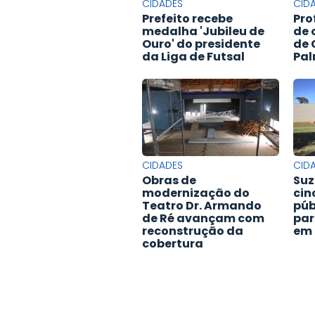
CIDADES
CID
Prefeito recebe
Pro
medalha 'Jubileu de
de 
Ouro' do presidente
de 
da Liga de Futsal
Pal
CIDADES
CID
Obras de
Suz
modernização do
cin
Teatro Dr. Armando
púb
de Ré avançam com
par
reconstrução da
em 
cobertura