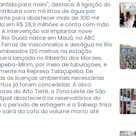
ntida para maio", destaca. A ligação do
tribuirá com mil litros de água por
iente para abastecer mais de 300 mil
da em R$ 28,9 milhões e conta com mão
 A intervenção vai implantar nove
O Rio Guaió nasce em Mauá, no ABC
, Ferraz de Vasconcelos e deságua no Rio
bombeados 120 metros na estação
 será lançada no Ribeirão dos Moraes,
upeba-Mirim, por meio de tubulações, e
lmente na Represa Taiaçupeba. De
s as licenças ambientais necessárias
ntos já foram concedidas. A obra
res do Alto Tietê, a Zona Leste de São
 Spat abastecerá os reservatórios do
 o período de estiagem e a Sabesp frisa
o sairá da cota do volume morto até