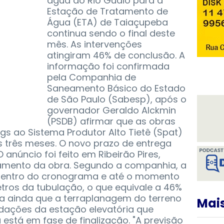
água do Rio Guaió para a
Estação de Tratamento de
Água (ETA) de Taiaçupeba
continua sendo o final deste
mês. As intervenções
atingiram 46% de conclusão. A
informação foi confirmada
pela Companhia de
Saneamento Básico do Estado
de São Paulo (Sabesp), após o
governador Geraldo Alckmin
(PSDB) afirmar que as obras
ngs ao Sistema Produtor Alto Tietê (Spat)
 três meses. O novo prazo de entrega
anúncio foi feito em Ribeirão Pires,
amento da obra.
Segundo a companhia, a
dentro do cronograma e até o momento
tros da tubulação, o que equivale a 46%
isa ainda que a terraplanagem do terreno
Mais
dações da estação elevatória que
stá em fase de finalização. "A previsão