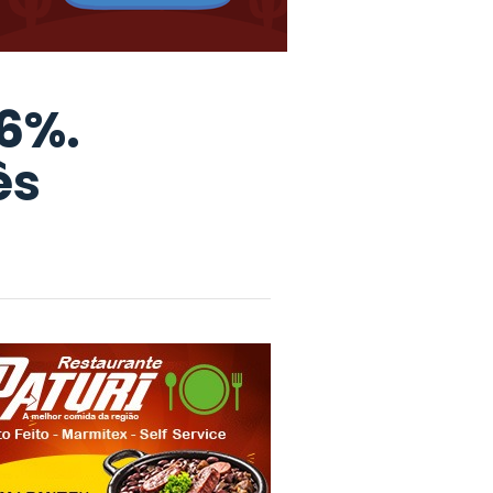
6%.
ês