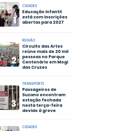
CIDADES
Educação infantil
está com inscrições
1
abertas para 2027
REGIÃO
Circuito das Artes
reúne mais de 20 mil
pessoas no Parque
2
Centenário em Mogi
das Cruzes
TRANSPORTE
Passageiros de
Suzano encontram
estação fechada
3
nesta terça-feira
devido à greve
CIDADES