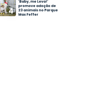
'Baby, me Leva!'
promove adoção de
4
23 animais no Parque
Max Feffer