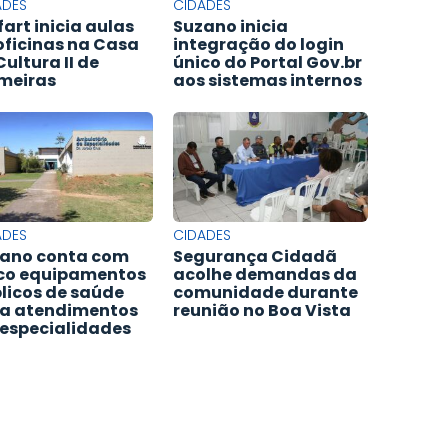
ADES
CIDADES
fart inicia aulas
Suzano inicia
oficinas na Casa
integração do login
Cultura II de
único do Portal Gov.br
meiras
aos sistemas internos
ADES
CIDADES
ano conta com
Segurança Cidadã
co equipamentos
acolhe demandas da
licos de saúde
comunidade durante
a atendimentos
reunião no Boa Vista
especialidades