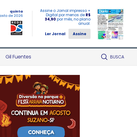
Assine o Jornal impresso +
quinta
Digital por menos de
R$
osto de 2026
34,90
por mês, no plano
anual.
Ler Jornal
Assine
Gil Fuentes
BUSCA