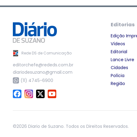
Editorias
Edição Impr
Vídeos
Editorial
Rede DS de Comunicação
Lance Livre
editorchefe@rededs.com.br
Cidades
diariodesuzano@gmail.com
Polícia
(11) 4745-6900
Região
©2026 Diario de Suzano. Todos os Direitos Reservados.