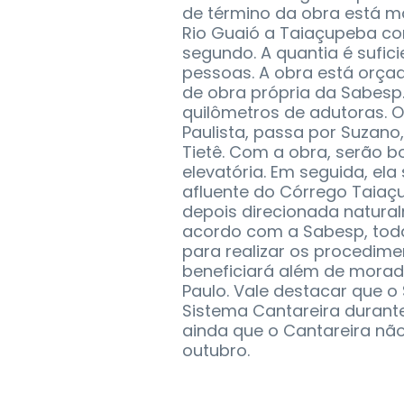
de término da obra está ma
Rio Guaió a Taiaçupeba con
segundo. A quantia é sufic
pessoas. A obra está orça
de obra própria da Sabesp.
quilômetros de adutoras. 
Paulista, passa por Suzano
Tietê. Com a obra, serão 
elevatória. Em seguida, ela
afluente do Córrego Taiaç
depois direcionada natura
acordo com a Sabesp, toda
para realizar os procedime
beneficiará além de morado
Paulo. Vale destacar que o
Sistema Cantareira durante
ainda que o Cantareira nã
outubro.