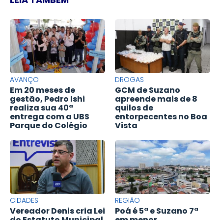
AVANÇO
DROGAS
Em 20 meses de
GCM de Suzano
gestão, Pedro Ishi
apreende mais de 8
realiza sua 40ª
quilos de
entrega com a UBS
entorpecentes no Boa
Parque do Colégio
Vista
CIDADES
REGIÃO
Vereador Denis cria Lei
Poá é 5ª e Suzano 7ª
do Estatuto Municipal
em menor