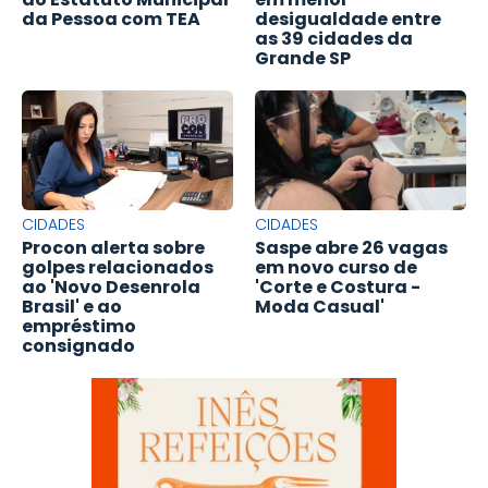
da Pessoa com TEA
desigualdade entre
as 39 cidades da
Grande SP
CIDADES
CIDADES
Procon alerta sobre
Saspe abre 26 vagas
golpes relacionados
em novo curso de
ao 'Novo Desenrola
'Corte e Costura -
Brasil' e ao
Moda Casual'
empréstimo
consignado