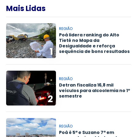
Mais Lidas
REGIÃO
Poá lidera ranking do Alto
Tietê no Mapa da
Desigualdade e reforça
1
sequência de bons resultados
REGIÃO
Detran fiscaliza 16,8 mil
veículos para alcoolemia no 1º
2
semestre
REGIÃO
Poá é 5ª e Suzano 7ª em